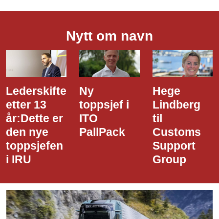
Nytt om navn
Ny
Hege
Dette er
toppsjef i
Lindberg
den nye
ITO
til
styreledere
PallPack
Customs
i Narvik
Support
Havn
Group