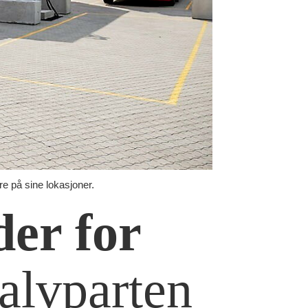
re på sine lokasjoner.
der for
halvparten