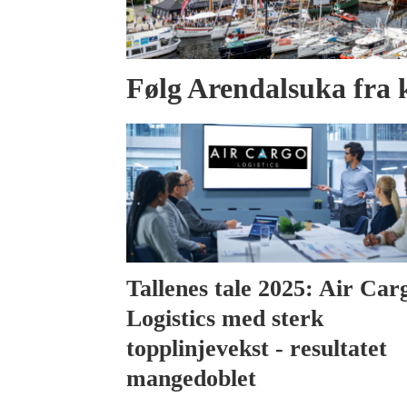
Følg Arendalsuka fra 
Tallenes tale 2025: Air Car
Logistics med sterk
topplinjevekst - resultatet
mangedoblet