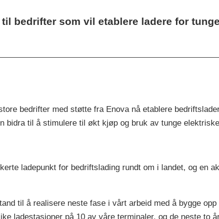
til bedrifter som vil etablere ladere for tunge
store bedrifter med støtte fra Enova nå etablere bedriftslade
ten bidra til å stimulere til økt kjøp og bruk av tunge elektri
kerte ladepunkt for bedriftslading rundt om i landet, og en a
 stand til å realisere neste fase i vårt arbeid med å bygge op
slike ladestasjoner på 10 av våre terminaler, og de neste to å