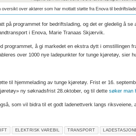
ersikt over aktører som har mottatt støtte fra Enova til bedriftslad
hatt på programmet for bedriftslading, og det er gledelig å se
 landtransport i Enova, Marie Tranaas Skjærvik.
programmet, å gi markedet en ekstra dytt i omstillingen fra fos
tableres over 1000 nye ladepunkter for tunge kjøretøy, sier h
 støtte til hjemmelading av tunge kjøretøy. Frist er 16. septem
øretøy» ny søknadsfrist 28.oktober, og til dette
søker man 
å, som vil bidra til et godt ladenettverk langs riksveiene, 
IFT
ELEKTRISK VAREBIL
TRANSPORT
LADESTASJON