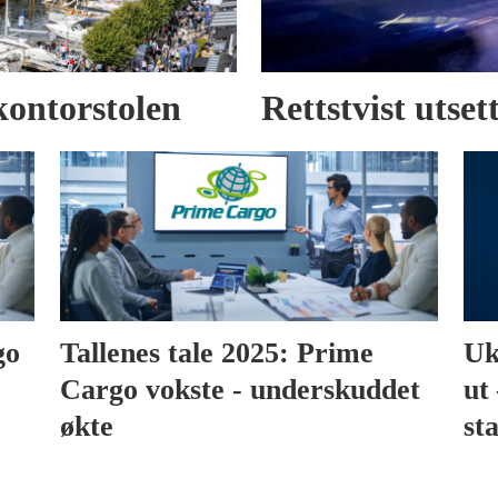
kontorstolen
Rettstvist utse
go
Tallenes tale 2025: Prime
Uk
Cargo vokste - underskuddet
ut 
økte
sta