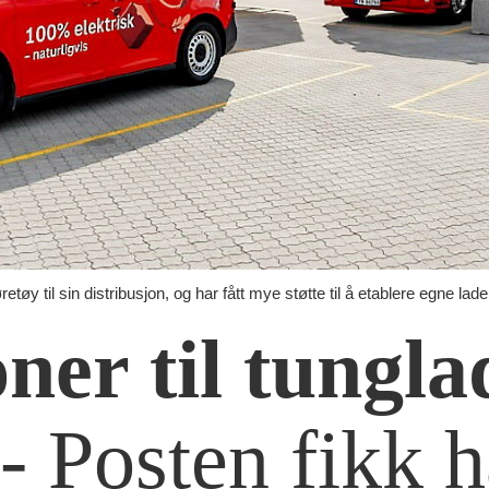
øy til sin distribusjon, og har fått mye støtte til å etablere egne lade
oner til tungla
r
- Posten fikk 