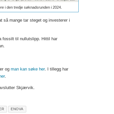
ere i den tredje søknadsrunden i 2024.
 at så mange tar steget og investerer i
silt til nullutslipp. Hittil har
un.
ber og
man kan søke her
. I tillegg har
her
.
avslutter Skjærvik.
ER
ENOVA