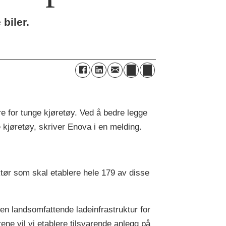
 biler.
re for tunge kjøretøy. Ved å bedre legge
ske kjøretøy, skriver Enova i en melding.
ktør som skal etablere hele 179 av disse
p en landsomfattende ladeinfrastruktur for
rene vil vi etablere tilsvarende anlegg på