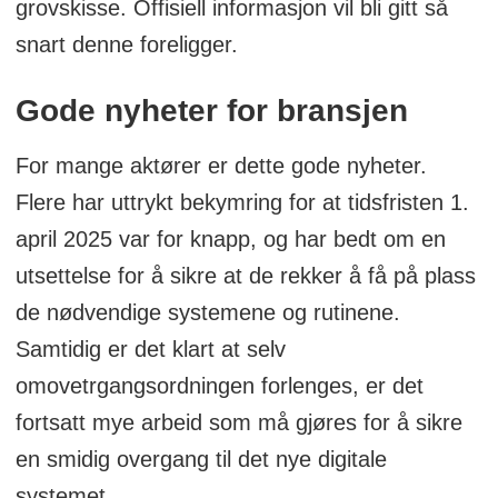
grovskisse. Offisiell informasjon vil bli gitt så
istedenfor å legge varene inn på et
snart denne foreligger.
tollager. Tollagerholder godsregistrerer
varene ved grensepassering, og tar på
Gode nyheter for bransjen
den måten ansvar for varene frem til
deklarering er skjedd og varene er gått
For mange aktører er dette gode nyheter.
over til fri disponering.
Flere har uttrykt bekymring for at tidsfristen 1.
april 2025 var for knapp, og har bedt om en
utsettelse for å sikre at de rekker å få på plass
de nødvendige systemene og rutinene.
Samtidig er det klart at selv
omovetrgangsordningen forlenges, er det
fortsatt mye arbeid som må gjøres for å sikre
en smidig overgang til det nye digitale
systemet.