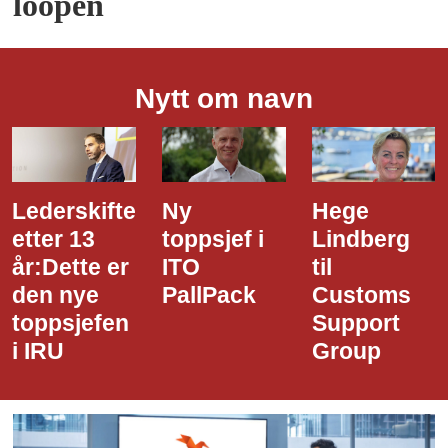
loopen
Nytt om navn
Ny
Hege
Dette er
toppsjef i
Lindberg
den nye
ITO
til
styreledere
PallPack
Customs
i Narvik
Support
Havn
Group