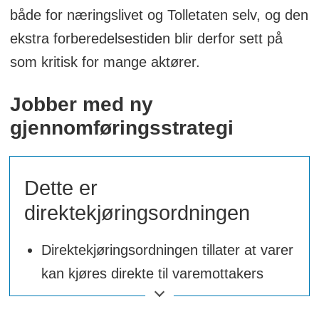
Der tollmedarbeidere i dag i stor grad
både for næringslivet og Tolletaten selv, og den
må ekspedere og håndtere
ekstra forberedelsestiden blir derfor sett på
dokumenter, skal de i fremtiden frigjøre
som kritisk for mange aktører.
tid til å utføre flere fysiske kontroller.
Jobber med ny
gjennomføringsstrategi
Dette er
direktekjøringsordningen
Direktekjøringsordningen tillater at varer
kan kjøres direkte til varemottakers
lager, for så å deklareres innen ti dager