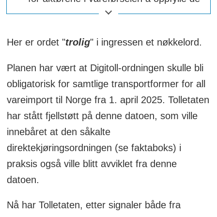
fire informasjonspliktene med digital og
automatisk informasjonsbehandling.
Her er ordet "
trolig
" i ingressen et nøkkelord.
Dette gir Tolletaten grunnlag for rask og
automatisk vurdering av behovet for
Planen har vært at Digitoll-ordningen skulle bli
oppfølging.
obligatorisk for samtlige transportformer for all
Når all informasjon er levert digitalt før
vareimport til Norge fra 1. april 2025. Tolletaten
eller ved grensepasseringen, vil det i de
har stått fjellstøtt på denne datoen, som ville
fleste tilfeller ikke være behov for stopp,
innebåret at den såkalte
og varene kan umiddelbart fristilles for
direktekjøringsordningen (se faktaboks) i
valgt tollprosedyre ved grensen.
praksis også ville blitt avviklet fra denne
datoen.
Oppfølgingstiltak, som fysisk
fremlegging av varer, kontroll,
Nå har Tolletaten, etter signaler både fra
veiledning osv. kan da gjøres målrettet