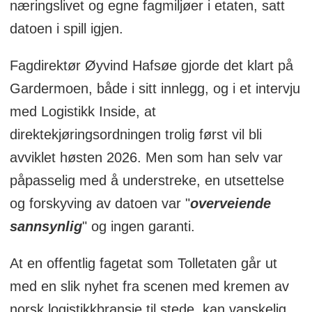
næringslivet og egne fagmiljøer i etaten, satt
og i mest mulig grad kun når det er
datoen i spill igjen.
nødvendig.
Fagdirektør Øyvind Hafsøe gjorde det klart på
De fire informasjonspliktene er pliktene
Gardermoen, både i sitt innlegg, og i et intervju
til å forhåndsvarsle varer fra utenom
med Logistikk Inside, at
sikkerhetssonen, deklarering, melde- og
direktekjøringsordningen trolig først vil bli
opplysning og fremleggelse.
avviklet høsten 2026. Men som han selv var
påpasselig med å understreke, en utsettelse
og forskyving av datoen var "
overveiende
sannsynlig
" og ingen garanti.
At en offentlig fagetat som Tolletaten går ut
med en slik nyhet fra scenen med kremen av
norsk logistikkbransje til stede, kan vanskelig