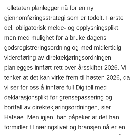
etter at varene er kommet inn i landet.
Tolletaten planlegger nå for en ny
Tolletaten mottar lite eller ingen
gjennomføringsstrategi som er todelt. Første
informasjon om varene før
del, obligatorisk melde- og opplysningsplikt,
grensepassering.
men med mulighet for å bruke dagens
Direktekjøringsordningen er særnorsk
godsregistreringsordning og med midlertidig
og ble innført som en unntaksordning
videreføring av direktekjøringsordningen
på 1970-tallet. Ordningen har etter
planlegges innført rett over årsskiftet 2026. Vi
hvert utviklet seg til å bli den mest
tenker at det kan virke frem til høsten 2026, da
brukte ordningen ved import til Norge.
vi ser for oss å innføre full Digitoll med
deklarasjonsplikt før grensepassering og
I praksis er det tollagerholdere som
bortfall av direktekjøringsordningen, sier
gjennom sin tollagerbevilling har søkt og
Hafsøe. Men igjen, han påpeker at det han
fått tillatelse fra Tolletaten til å
formidler til næringslivet og bransjen nå er en
direktekjøre varer til mottaker,