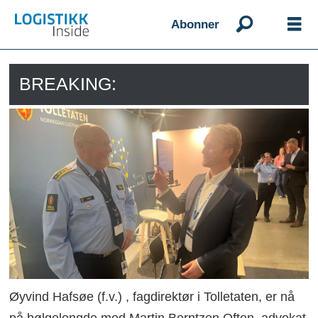
Abonner
BREAKING:
Øyvind Hafsøe (f.v.) , fagdirektør i Tolletaten, er nå