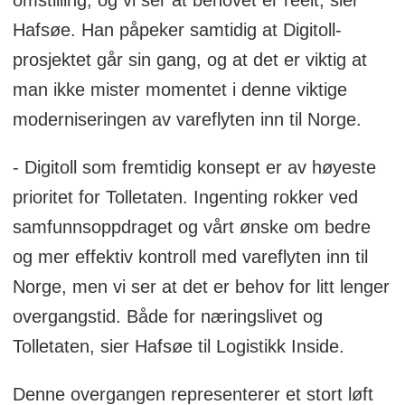
omstilling, og vi ser at behovet er reelt, sier
Ved overgangen til Digitoll tar Tolletaten
Hafsøe. Han påpeker samtidig at Digitoll-
i bruk et mer effektivt digitalt
prosjektet går sin gang, og at det er viktig at
behandlingssystem som gjør at de får
man ikke mister momentet i denne viktige
vite hva slags varer som ankommer
moderniseringen av vareflyten inn til Norge.
Norge før varene ankommer grensen
(eller senest ved grensepassering).
- Digitoll som fremtidig konsept er av høyeste
prioritet for Tolletaten. Ingenting rokker ved
Løsningen setter mye strengere krav til
samfunnsoppdraget og vårt ønske om bedre
aktørene i verdikjeden om å levere riktig
og mer effektiv kontroll med vareflyten inn til
informasjon digitalt og i tide.
Norge, men vi ser at det er behov for litt lenger
Kongstanken er at Tolletaten ved å
overgangstid. Både for næringslivet og
digitalisere og effektivisere prosessene
Tolletaten, sier Hafsøe til Logistikk Inside.
ved grensepassering vil få en mye mer
effektiv kontroll av importstrømmene.
Denne overgangen representerer et stort løft