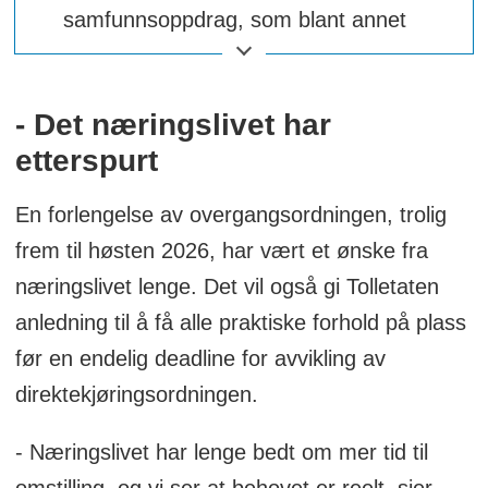
samfunnsoppdrag, som blant annet
inkluderer å trygge lanets grenser mot
smugling og ulovlige varer. Samt å sikre
- Det næringslivet har
staten inntekter ved vareimport.
etterspurt
Hver dag kommer det inn mye varer inn
til Norge fra andre land. Kun en liten
En forlengelse av overgangsordningen, trolig
andel av disse forsendelsene blir fysisk
frem til høsten 2026, har vært et ønske fra
kontrollert. En utfordring ved dagens
næringslivet lenge. Det vil også gi Tolletaten
tollregime er at dagens tollregime i
anledning til å få alle praktiske forhold på plass
hovedsak baserer seg på at Tolletaten
før en endelig deadline for avvikling av
først etter at varene har ankommet
direktekjøringsordningen.
landet før melding om hva slags varer
- Næringslivet har lenge bedt om mer tid til
som er importert.