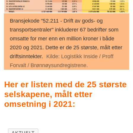
Bransjekode "52.211 - Drift av gods- og
transportsentraler" inkluderer 67 bedrifter som
omsatte for mer enn en million kroner i både
2020 og 2021. Dette er de 25 største, målt etter
driftsinntekter.
Kilde: Logistikk Inside / Proff
Forvalt / Brønnøysundregistrene.
Her er listen med de 25 største
selskapene, målt etter
omsetning i 2021: