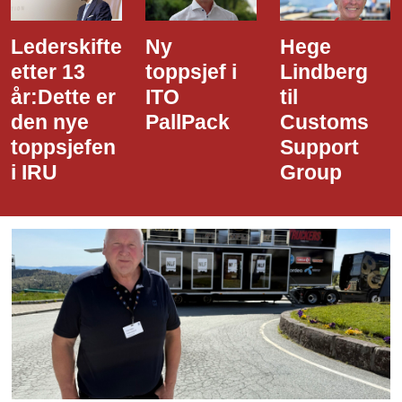
Ny
Hege
Dette er
toppsjef i
Lindberg
den nye
ITO
til
styreledere
PallPack
Customs
i Narvik
Support
Havn
Group