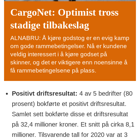
CargoNet: Optimist tross
stadige tilbakeslag
ALNABRU: Å kjøre godstog er en evig kamp
om gode rammebetingelser. Nå er kundene
veldig interessert i å kjøre godset på
skinner, og det er viktigere enn noensinne å
få rammebetingelsene på plass.
Positivt driftsresultat:
4 av 5 bedrifter (80
prosent) bokførte et positivt driftsresultat.
Samlet sett bokførte disse et driftsresultat
på 32,4 millioner kroner. Et snitt på cirka 8,1
millioner. Tilsvarende tall for 2020 var at 3