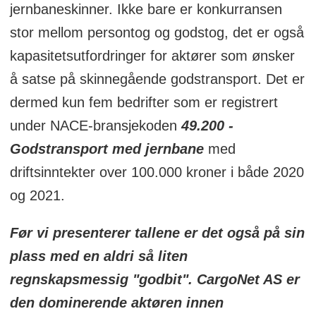
jernbaneskinner. Ikke bare er konkurransen
Resultatmargin:
0,77 prosent
stor mellom persontog og godstog, det er også
kapasitetsutfordringer for aktører som ønsker
Ord.resultat før skatt:
12,9 MNOK
å satse på skinnegående godstransport. Det er
dermed kun fem bedrifter som er registrert
under NACE-bransjekoden
49.200 -
Godstransport med jernbane
med
driftsinntekter over 100.000 kroner i både 2020
og 2021.
Før vi presenterer tallene er det også på sin
plass med en aldri så liten
regnskapsmessig "godbit". CargoNet AS er
den dominerende aktøren innen