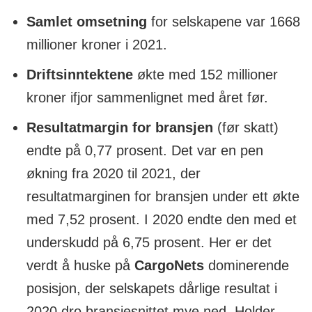
Driftsmargin:
+6,97
prosent
Samlet omsetning
for selskapene var 1668
millioner kroner i 2021.
Resultatmargin:
+7,52 prosent
Driftsinntektene
økte med 152 millioner
Ord.resultat før skatt:
+114,9 MNOK
kroner ifjor sammenlignet med året før.
Resultatmargin for bransjen
(før skatt)
endte på 0,77 prosent. Det var en pen
økning fra 2020 til 2021, der
resultatmarginen for bransjen under ett økte
med 7,52 prosent. I 2020 endte den med et
underskudd på 6,75 prosent. Her er det
verdt å huske på
CargoNets
dominerende
posisjon, der selskapets dårlige resultat i
2020 dro bransjesnittet mye ned. Holder