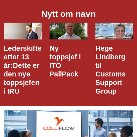
Nytt om navn
Lederskifte
Ny
Hege
etter 13
toppsjef i
Lindberg
år:Dette er
ITO
til
den nye
PallPack
Customs
toppsjefen
Support
i IRU
Group