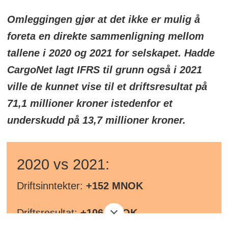
Driftsmargin:
-5,84 prosent
Omleggingen gjør at det ikke er mulig å
foreta en direkte sammenligning mellom
Resultatmargin:
-7,75 prosent
tallene i 2020 og 2021 for selskapet. Hadde
CargoNet lagt IFRS til grunn også i 2021
Ord.resultat før skatt:
-102 MNOK
ville de kunnet vise til et driftsresultat på
71,1 millioner kroner istedenfor et
underskudd på 13,7 millioner kroner.
2020 vs 2021:
Driftsinntekter:
+152 MNOK
Driftsresultat:
+106 MNOK