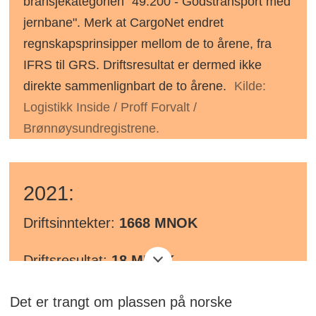
bransjekategorien "49.200 - Godstransport med
jernbane". Merk at CargoNet endret
regnskapsprinsipper mellom de to årene, fra
IFRS til GRS. Driftsresultat er dermed ikke
direkte sammenlignbart de to årene.
Kilde:
Logistikk Inside / Proff Forvalt /
Brønnøysundregistrene.
2021:
Driftsinntekter:
1668 MNOK
Driftsresultat:
18 MNOK
Driftsmargin:
1,13 prosent
Det er trangt om plassen på norske