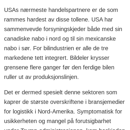
for publikasjonene Logistikk Inside,
USAs nærmeste handelspartnere er de som
Moderne Transport, Mtlogistikk.no,
rammes hardest av disse tollene. USA har
Anlegg & Transport og AT.no.
sammenvevde forsyningskjeder både med sin
Bakgrunn: Næringslivsjournalist med
canadiske nabo i nord og til sin mexicanske
logistikk som fagområde.
nabo i sør. For bilindustrien er alle de tre
Også bakgrunn innen
markedene tett integrert. Bildeler krysser
kommunikasjonsbransjen og som
grensene flere ganger før den ferdige bilen
fabrikkarbeider i produksjonsindustrien.
ruller ut av produksjonslinjen.
Utdanning: Cand.mag ved UiO innen
Det er dermed spesielt denne sektoren som
samfunnsvitenskapelige fag.
kaprer de største overskriftene i bransjemedier
Dette er en kommentar som står for
for logistikk i Nord-Amerika. Symptomatisk for
artikkelforfatterens egen regning.
usikkerheten og mangel på forutsigbarhet