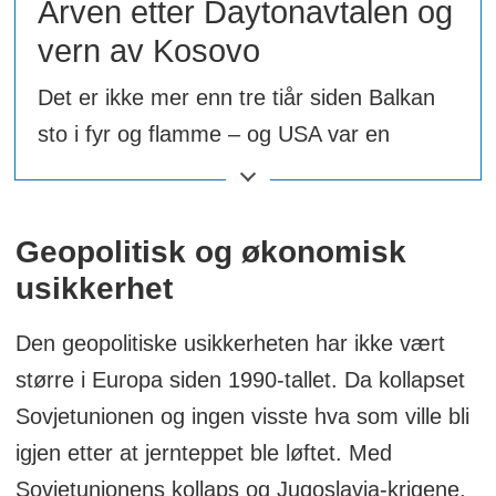
Arven etter Daytonavtalen og
vern av Kosovo
Det er ikke mer enn tre tiår siden Balkan
sto i fyr og flamme – og USA var en
avgjørende faktor i å få slutt på
kamphandlingene.
Geopolitisk og økonomisk
Kosovo er, i FN-sammenheng, fortsatt
usikkerhet
å regne som en del av Serbia. Landet
Den geopolitiske usikkerheten har ikke vært
anerkjente aldri Kosovos
større i Europa siden 1990-tallet. Da kollapset
selvstendighetserklæring fra 2008. FN –
Sovjetunionen og ingen visste hva som ville bli
i praksis USA – har sørget for at
igjen etter at jernteppet ble løftet. Med
Kosovo, for alle praktiske formål, er et
Sovjetunionens kollaps og Jugoslavia-krigene,
selvstendig land med egne institusjoner