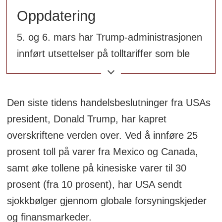
Canadas og Mexicos avhengighet av
Oppdatering
USA som handelspartner fører til
strategiske vurderinger om
5. og 6. mars har Trump-administrasjonen
diversifisering både for de to landene,
innført utsettelser på tolltariffer som ble
men også andre land.
innført 4. mars. Mesteparten av tollsats på
25 prosent overfor Canada og Mexico er
Det er stor usikkerhet der geopolitikk,
utsatt til 2. april.
Den siste tidens handelsbeslutninger fra USAs
logistikk og handel .
president, Donald Trump, har kapret
Oppsummeringen er generert av Labrador
overskriftene verden over. Ved å innføre 25
AI, men gjennomlest av en journalist.
prosent toll på varer fra Mexico og Canada,
samt øke tollene på kinesiske varer til 30
prosent (fra 10 prosent), har USA sendt
sjokkbølger gjennom globale forsyningskjeder
og finansmarkeder.