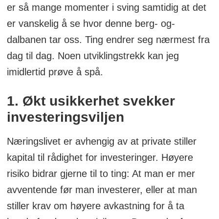
er så mange momenter i sving samtidig at det
1995, som sørget for en oppsplitting av
er vanskelig å se hvor denne berg- og-
Bosnia-Hercegovina – i praksis etter
dalbanen tar oss. Ting endrer seg nærmest fra
etniske skillelinjer. Republika Srpska,
dag til dag. Noen utviklingstrekk kan jeg
som i all hovedsak består av en etnisk
imidlertid prøve å spå.
serbisk befolkning, har siden 1990-tallet
for alle praktiske formål vært å regne
1. Økt usikkerhet svekker
som en selvstyrt republikk. Målet har
investeringsviljen
hele tiden vært selvstendighet og/eller
gjenforening med Serbia.
Næringslivet er avhengig av at private stiller
Daytonavtalen og amerikanske
kapital til rådighet for investeringer. Høyere
sikkerhetsgarantier gjorde at slike
risiko bidrar gjerne til to ting: At man er mer
tanker var urealistiske for de serbiske
avventende før man investerer, eller at man
nasjonalistene på grunn av faren for en
stiller krav om høyere avkastning for å ta