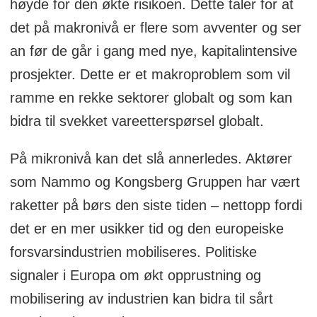
internasjonal intervensjon ledet av USA.
høyde for den økte risikoen. Dette taler for at
Det ville ikke overraske om
det på makronivå er flere som avventer og ser
nasjonalistene ser nye muligheter for
an før de går i gang med nye, kapitalintensive
sitt storslåtte nasjonalbyggingsprosjekt.
prosjekter. Dette er et makroproblem som vil
Særlig bekymringsfull er situasjonen på
ramme en rekke sektorer globalt og som kan
grunn av den uroen som allerede er i
bidra til svekket vareetterspørsel globalt.
Republika Srpska for tiden som følge av
På mikronivå kan det slå annerledes. Aktører
kontroversene rundt den politiske
som Nammo og Kongsberg Gruppen har vært
lederskikkelsen
Milorad Dodik
.
raketter på børs den siste tiden – nettopp fordi
det er en mer usikker tid og den europeiske
forsvarsindustrien mobiliseres. Politiske
signaler i Europa om økt opprustning og
mobilisering av industrien kan bidra til sårt