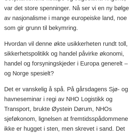
var det store spenninger. Nå ser vi en ny bølge
som er adskilt fra Serbia. Om den
av nasjonalisme i mange europeiske land, noe
sterkestes rett gjelder, og USA overlater
som gir grunn til bekymring.
sikkerhetsansvaret til Europa, kan det
oppstå nye utfordringer her.
Hvordan vil denne økte usikkerheten rundt toll,
Og ikke bare i Kosovo, men også i en
sikkerhetspolitikk og handel påvirke økonomi,
annen konflikt i samme region. Ingen av
handel og forsyningskjeder i Europa generelt –
de jugoslaviske delrepublikkene var mer
og Norge spesielt?
etnisk blandet enn Bosnia-Hercegovina.
Det er vanskelig å spå. På gårsdagens Sjø- og
Det var her man på begynnelsen av
havneseminar i regi av NHO Logistikk og
1990-tallet hadde den blodigste krigen i
Transport, brukte Øystein Dørum, NHOs
Europa etter andre verdenskrig – før
sjeføkonom, lignelsen at fremtidsspådommene
Ukraina-krigen. Det var USA som i stor
ikke er hugget i sten, men skrevet i sand. Det
grad fremforhandlet
Daytonavtalen
i