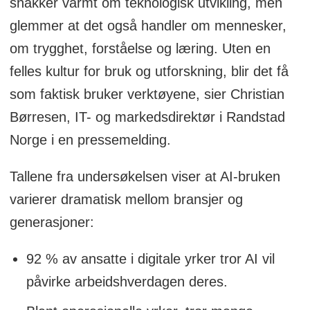
snakker varmt om teknologisk utvikling, men
Bare 4 % frykter å miste jobben på
glemmer at det også handler om mennesker,
grunn av AI
om trygghet, forståelse og læring. Uten en
felles kultur for bruk og utforskning, blir det få
som faktisk bruker verktøyene, sier Christian
Børresen, IT- og markedsdirektør i Randstad
Norge i en pressemelding.
Tallene fra undersøkelsen viser at AI-bruken
varierer dramatisk mellom bransjer og
generasjoner:
92 % av ansatte i digitale yrker tror AI vil
påvirke arbeidshverdagen deres.