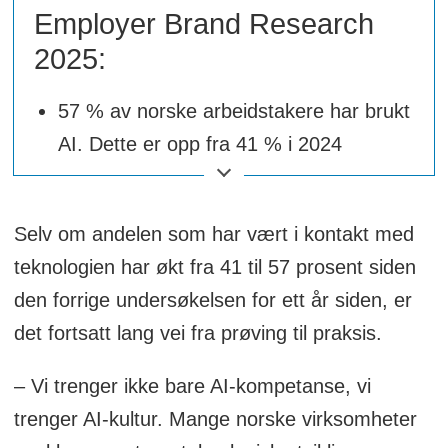
Employer Brand Research
2025:
57 % av norske arbeidstakere har brukt
AI. Dette er opp fra 41 % i 2024
Bare 5 % bruker AI daglig
92 % av digitale spesialister tror AI vil
Selv om andelen som har vært i kontakt med
påvirke hverdagen deres
teknologien har økt fra 41 til 57 prosent siden
den forrige undersøkelsen for ett år siden, er
26 % av operasjonelle ansatte tror ikke
det fortsatt lang vei fra prøving til praksis.
AI vil påvirke dem i det hele tatt
46 % av dem som allerede bruker AI
– Vi trenger ikke bare AI-kompetanse, vi
tror det vil gi høyere jobbtilfredshet
trenger AI-kultur. Mange norske virksomheter