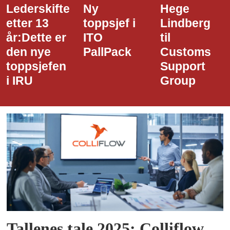
Ny
Hege
Dette er
toppsjef i
Lindberg
den nye
ITO
til
styreledere
PallPack
Customs
i Narvik
Support
Havn
Group
Tallenes tale 2025: Colliflow