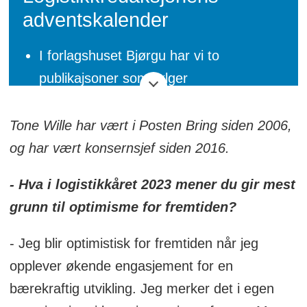
adventskalender
I forlagshuset Bjørgu har vi to
publikajsoner som følger
logistikkkbransjen tett.
Tone Wille har vært i Posten Bring siden 2006,
Her er Logistikk Inside og
og har vært konsernsjef siden 2016.
søsterpublikasjonen Mtlogistikk.nos
redaksjonelle adventskalender. Her ber
- Hva i logistikkåret 2023 mener du gir mest
vi et knippe bransjepersonligheter fra
grunn til optimisme for fremtiden?
logistikkens verden komme med sine
- Jeg blir optimistisk for fremtiden når jeg
refleksjoner rundt året vi snart legger
opplever økende engasjement for en
bak oss og om året vi går inn i.
bærekraftig utvikling. Jeg merker det i egen
Det presenteres en ny artikkel hver dag.