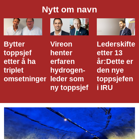
Nytt om navn
Vireon
Lederskifte
Ny
henter
etter 13
toppsjef i
erfaren
år:Dette er
ITO
hydrogen-
den nye
PallPack
n
leder som
toppsjefen
ny toppsjef
i IRU