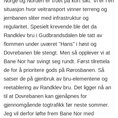
Norge og Norden er truet på kort sikt. Vi er i en
situasjon hvor veitransport vinner terreng og
jernbanen sliter med infrastruktur og
regularitet. Spesielt krevende ble det da
Randklev bru i Gudbrandsdalen ble tatt av
flommen under uværet "Hans" i høst og
Dovrebanen ble stengt. Men så opplever vi at
Bane Nor har svingt seg rundt. Først tilrettela
de for å prioritere gods på Rørosbanen. Så
satser de på gjenbruk av bru-elementene og
reetablering av Randklev bru. Det ligger nå an
til at Dovrebanen kan gjenåpnes for
gjennomgående togtrafikk før neste sommer.
Jeg vil derfor løfte frem Bane Nor med