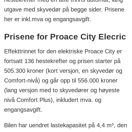
LED-lys i varerom
utgave med skyvedør på begge sider. Prisene
Comfort skillevegg
her er inkl.mva og engangsavgift.
Comfort:
Prisene for Proace City Elecric
Lakkerte støtfangere og dørhåndtak
Effekttrinnet for den elektriske Proace City er
10-tommers IVI MID multimedia DAB med
fortsatt 136 hestekrefter og prisen starter på
speiling av mobil navi
505.300 kroner (kort versjon, en skyvedør og
10-tommers digitalt instrumentpanel
Comfort-nivå) og går opp til 556.000 kroner
Automatisk klima 2-sone
(lang versjon med to skyvedører og høyeste
Smart active vision 2,0 park system med
nivå Comfort Plus), inkludert mva. og
ryggekamera, blindsonevarsel i utv.speil
engangsavgift.
Parkeringssensorer foran og bak og
innvendig elektronisk sladrespeil
Bilen har uendret lastekapasitet på 4,4 m³, den