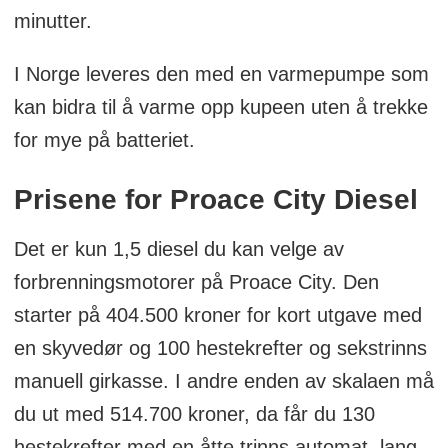
Innvendig:
minutter.
10'' multimedia DAB-radio med mobil
I Norge leveres den med en varmepumpe som
speiling
kan bidra til å varme opp kupeen uten å trekke
Analogt instrumentpanel
for mye på batteriet.
2 nøkler med fjernbetjent sentrallås
Prisene for Proace City Diesel
Manuelt klimaanlegg (DSL)
Automatisk klimaanlegg 2-soner (EV)
Det er kun 1,5 diesel du kan velge av
Skinnratt med varme og audiobetjening
forbrenningsmotorer på Proace City. Den
Elektriske vinduer med autofunksjon foran
starter på 404.500 kroner for kort utgave med
12V kontakt i varerom og 230V kontakt
en skyvedør og 100 hestekrefter og sekstrinns
foran
manuell girkasse. I andre enden av skalaen må
3 seter med Smart Cargo
du ut med 514.700 kroner, da får du 130
Elektrisk håndbrems
hestekrefter med en åtte trinns automat, lang