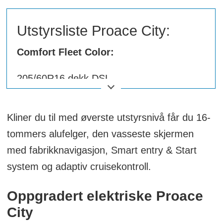
Utstyrsliste Proace City:
Comfort Fleet Color:
205/60R16 dekk DSL
215/65R16 dekk EV
16" stålfelger med heldekkende kapsel
Kliner du til med øverste utstyrsnivå får du 16-
Uten reservehjul, med
tommers alufelger, den vasseste skjermen
dekkreparasjonssett
med fabrikknavigasjon, Smart entry & Start
Halogen kjørelys og tåkelys
system og adaptiv cruisekontroll.
LED nærlys og fjernlys
Ulakkerte støtfangere og dørhåndtak
Oppgradert elektriske Proace
Oppvarmede elektriske sidespeil med
City