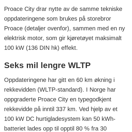
folding
Proace City drar nytte av de samme tekniske
180-graders sidehengslede bakdører uten
oppdateringene som brukes på storebror
vindu
Proace (detaljer ovenfor), sammen med en ny
Sikkerhet:
elektrisk motor, som gir kjøretøyet maksimalt
100 kW (136 DIN hk) effekt.
Toyota Safety Sense med kollisjonsvern
og autobrems
Seks mil lengre WLTP
Cruisekontroll
Oppdateringene har gitt en 60 km økning i
Automatisk fjernlys (AHB)
rekkevidden (WLTP-standard). I Norge har
Skiltgjenkjenning (RSA) og filassistent
oppgraderte Proace City en typegodkjent
(LKA)
rekkevidde på inntil 337 km. Ved hjelp av et
Regnsensor foran
100 kW DC hurtigladesystem kan 50 kWh-
Førerovervåkning
batteriet lades opp til opptil 80 % fra 30