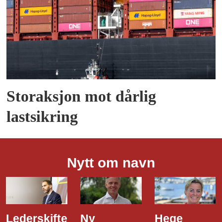
Storaksjon mot dårlig
lastsikring
Nytt om navn
Ny
Hege
Dette er