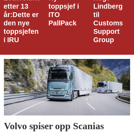
toppsjef i
Lindberg
den nye
ITO
til
styreledere
PallPack
Customs
i Narvik
Support
Havn
Group
Volvo spiser opp Scanias