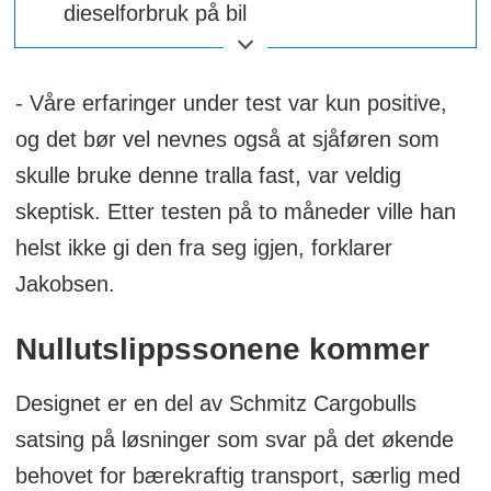
dieselforbruk på bil
Kjølte like raskt ned som andre
aggregat
- Våre erfaringer under test var kun positive,
og det bør vel nevnes også at sjåføren som
Bedre arbeidsmiljø for sjåfør pga
skulle bruke denne tralla fast, var veldig
mindre støy.
skeptisk. Etter testen på to måneder ville han
helst ikke gi den fra seg igjen, forklarer
Jakobsen.
Nullutslippssonene kommer
Designet er en del av Schmitz Cargobulls
satsing på løsninger som svar på det økende
behovet for bærekraftig transport, særlig med