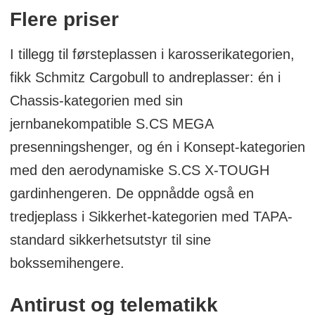
og ledes av styreformann Andreas
Flere priser
Shcmitz.
I tillegg til førsteplassen i karosserikategorien,
fikk Schmitz Cargobull to andreplasser: én i
Chassis-kategorien med sin
jernbanekompatible S.CS MEGA
presenningshenger, og én i Konsept-kategorien
med den aerodynamiske S.CS X-TOUGH
gardinhengeren. De oppnådde også en
tredjeplass i Sikkerhet-kategorien med TAPA-
standard sikkerhetsutstyr til sine
bokssemihengere.
Antirust og telematikk