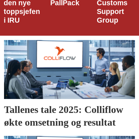
PallPack
Customs
i Narvik
Support
Havn
Group
Tallenes tale 2025: Colliflow
økte omsetning og resultat