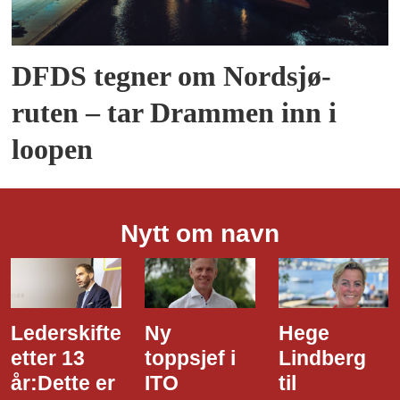
DFDS tegner om Nordsjø-
ruten – tar Drammen inn i
loopen
Nytt om navn
Ny
Hege
Dette er
toppsjef i
Lindberg
den nye
ITO
til
styreledere