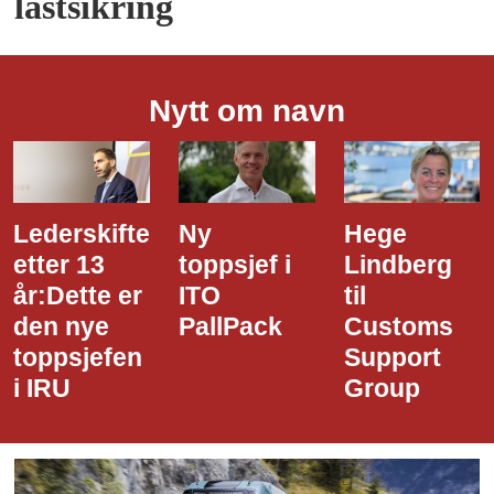
lastsikring
Nytt om navn
Ny
Hege
Dette er
toppsjef i
Lindberg
den nye
ITO
til
styreledere
PallPack
Customs
i Narvik
Support
Havn
Group