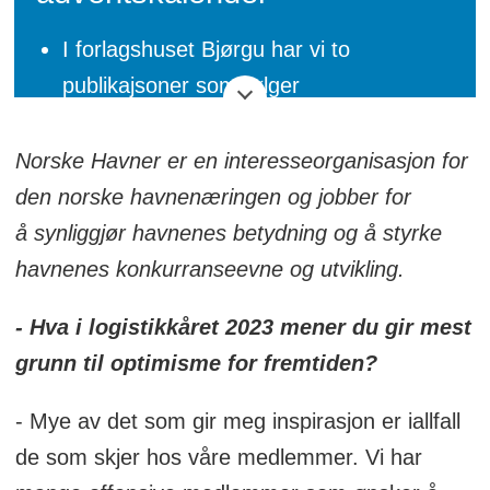
I forlagshuset Bjørgu har vi to
publikajsoner som følger
logistikkkbransjen tett.
Norske Havner er en interesseorganisasjon for
Her er Logistikk Inside og
den norske havnenæringen og jobber for
søsterpublikasjonen Mtlogistikk.nos
å synliggjør havnenes betydning og å styrke
redaksjonelle adventskalender. Her ber
havnenes konkurranseevne og utvikling.
vi et knippe bransjepersonligheter fra
logistikkens verden komme med sine
- Hva i logistikkåret 2023 mener du gir mest
refleksjoner rundt året vi snart legger
grunn til optimisme for fremtiden?
bak oss og om året vi går inn i.
- Mye av det som gir meg inspirasjon er iallfall
Det presenteres en ny artikkel hver dag.
de som skjer hos våre medlemmer. Vi har