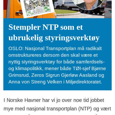
Stempler NTP som et
ubrukelig styringsverktøy
OSLO: Nasjonal Transportplan må radikalt
omstruktureres dersom den skal være et
nyttig styringsverktøy for både samferdsels-
og klimapolitikk, mener både TØI-sjef Bjørne
Grimsrud, Zeros Sigrun Gjerløw Aasland og
Anna von Streng Velken i Miljødirektoratet.
I Norske Havner har vi jo over noe tid jobbet
mye med nasjonal transportplan (NTP) og vært