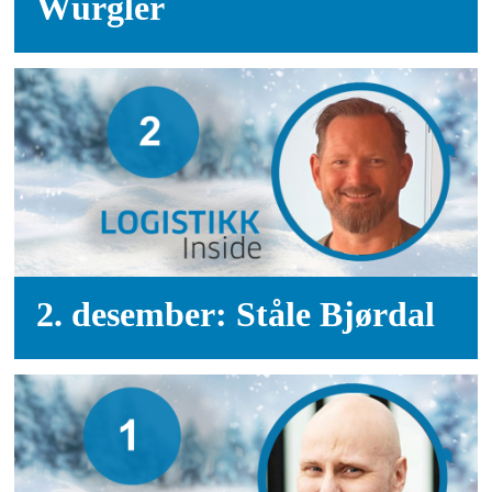
Würgler
2. desember: Ståle Bjørdal