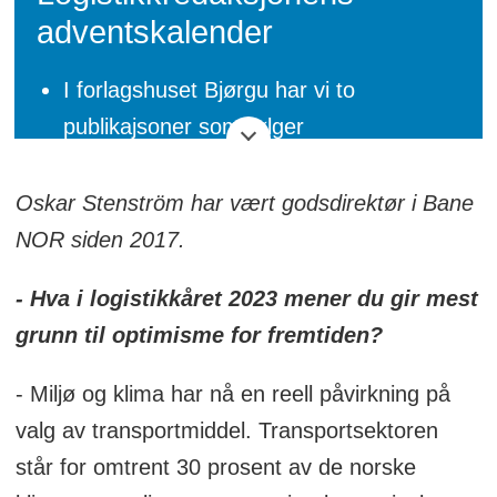
adventskalender
I forlagshuset Bjørgu har vi to
publikajsoner som følger
logistikkkbransjen tett.
Oskar Stenström har vært godsdirektør i Bane
Her er Logistikk Inside og
NOR siden 2017.
søsterpublikasjonen Mtlogistikk.nos
redaksjonelle adventskalender. Her ber
- Hva i logistikkåret 2023 mener du gir mest
vi et knippe bransjepersonligheter fra
grunn til optimisme for fremtiden?
logistikkens verden komme med sine
- Miljø og klima har nå en reell påvirkning på
refleksjoner rundt året vi snart legger
valg av transportmiddel. Transportsektoren
bak oss og om året vi går inn i.
står for omtrent 30 prosent av de norske
Det presenteres en ny artikkel hver dag.