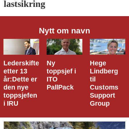
lastsikring
Nytt om navn
Lederskifte
Ny
Hege
etter 13
toppsjef i
Lindberg
år:Dette er
ITO
til
den nye
PallPack
Customs
toppsjefen
Support
i IRU
Group