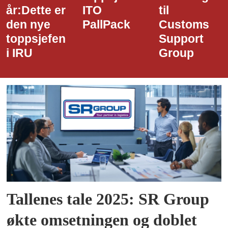
år:Dette er
ITO
til
den nye
PallPack
Customs
toppsjefen
Support
i IRU
Group
Tallenes tale 2025: SR Group
økte omsetningen og doblet