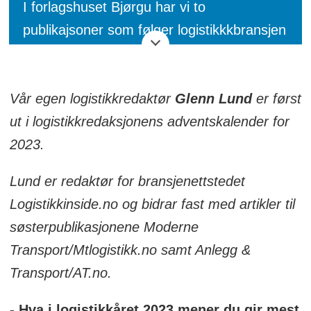
I forlagshuset Bjørgu har vi to
publikajsoner som følger logistikkkbransjen
tett. Her er Logistikk Inside og
søsterpublikasjonen Mtlogistikk.nos
Vår egen logistikkredaktør
Glenn Lund
er først
redaksjonelle adventskalender. Her ber vi
ut i logistikkredaksjonens adventskalender for
et knippe bransjepersonligheter fra
2023.
logistikkens verden komme med sine
refleksjoner rundt året vi snart legger bak
Lund er redaktør for bransjenettstedet
oss og om året vi går inn i. Det
Logistikkinside.no og bidrar fast med artikler til
presenteres en ny artikkel hver dag.
søsterpublikasjonene Moderne
Transport/Mtlogistikk.no samt Anlegg &
Transport/AT.no.
- Hva i logistikkåret 2023 mener du gir mest