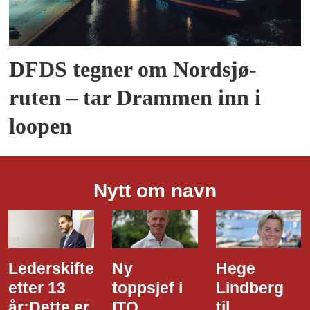
DFDS tegner om Nordsjø-
ruten – tar Drammen inn i
loopen
Nytt om navn
Ny
Hege
Dette er
toppsjef i
Lindberg
den nye
ITO
til
styreleder