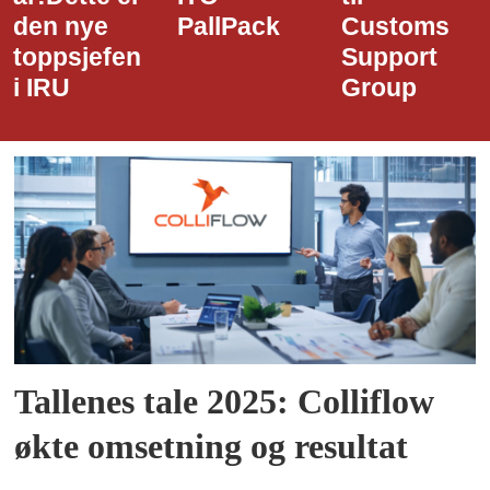
PallPack
Customs
i Narvik
Support
Havn
Group
Tallenes tale 2025: Colliflow
økte omsetning og resultat