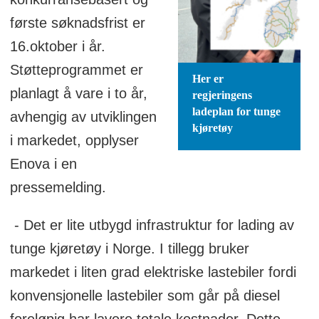
første søknadsfrist er
16.oktober i år.
Støtteprogrammet er
Her er
planlagt å vare i to år,
regjeringens
ladeplan for tunge
avhengig av utviklingen
kjøretøy
i markedet, opplyser
Enova i en
pressemelding.
- Det er lite utbygd infrastruktur for lading av
tunge kjøretøy i Norge. I tillegg bruker
markedet i liten grad elektriske lastebiler fordi
konvensjonelle lastebiler som går på diesel
foreløpig har lavere totale kostnader. Dette