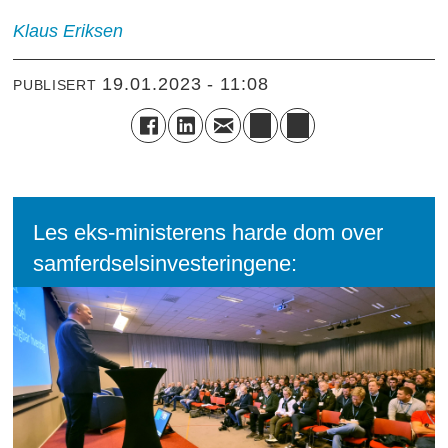
Klaus
Eriksen
19.01.2023 - 11:08
PUBLISERT
Les eks-ministerens harde dom over
samferdselsinvesteringene: