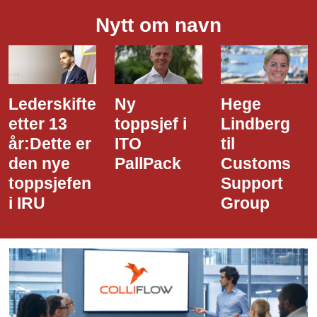
Nytt om navn
Lederskifte
Ny
Hege
etter 13
toppsjef i
Lindberg
år:Dette er
ITO
til
den nye
PallPack
Customs
toppsjefen
Support
i IRU
Group