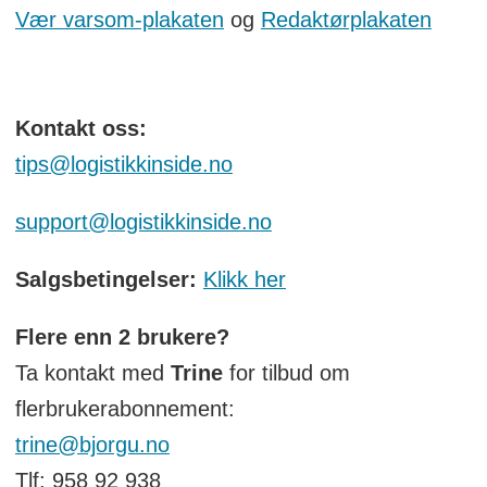
Vær varsom-plakaten
og
Redaktørplakaten
Kontakt oss:
tips@logistikkinside.no
support@logistikkinside.no
Salgsbetingelser:
Klikk her
Flere enn 2 brukere?
Ta kontakt med
Trine
for tilbud om
flerbrukerabonnement:
trine@bjorgu.no
Tlf: 958 92 938