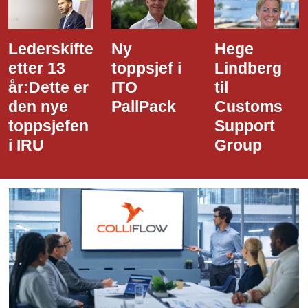
Ny
Hege
Dette er
toppsjef i
Lindberg
den nye
ITO
til
styreledere
PallPack
Customs
i Narvik
Support
Havn
Group