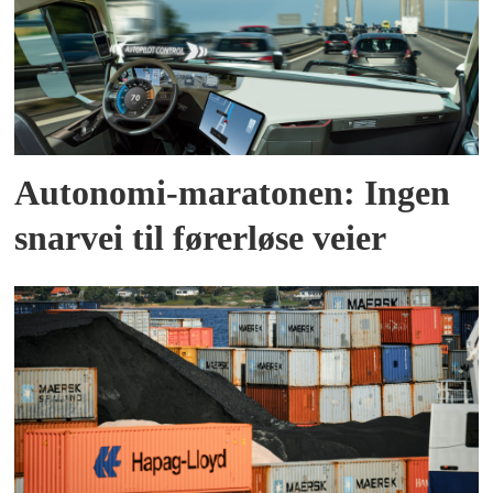
Autonomi-maratonen: Ingen
snarvei til førerløse veier