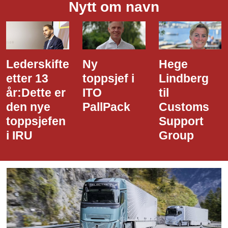
Nytt om navn
Ny
Hege
Dette er
toppsjef i
Lindberg
den nye
ITO
til
styreledere
PallPack
Customs
i Narvik
Support
Havn
Group