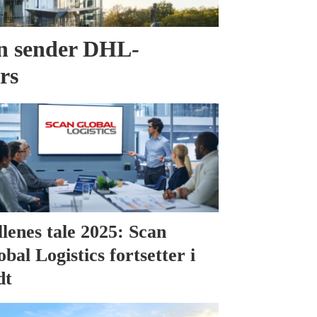
en sender DHL-
ærs
llenes tale 2025: Scan
obal Logistics fortsetter i
dt