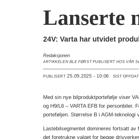
Lanserte n
24V: Varta har utvidet produ
Redaksjonen
ARTIKKELEN BLE FØRST PUBLISERT HOS VÅR 
25.09.2025 - 10:06
PUBLISERT
SIST OPPDA
Med sin nye bilproduktportefølje viser VA
og H9/L6 – VARTA EFB for personbiler. For
porteføljen. Størrelse B i AGM-teknologi v
Lastebilsegmentet domineres fortsatt av 
det foretrukne valget for begge drivverke