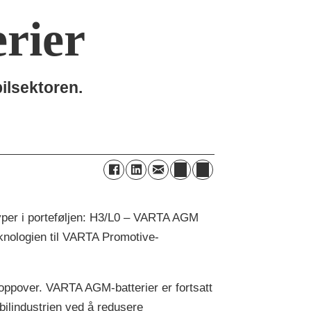
erier
bilsektoren.
 typer i porteføljen: H3/L0 – VARTA AGM
eknologien til VARTA Promotive-
 oppover. VARTA AGM-batterier er fortsatt
bilindustrien ved å redusere