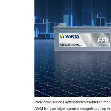
ProMotive-serien i nyttekjøretøyssektoren med E
AGM B-Type følger samme designfilosofi og vil yt