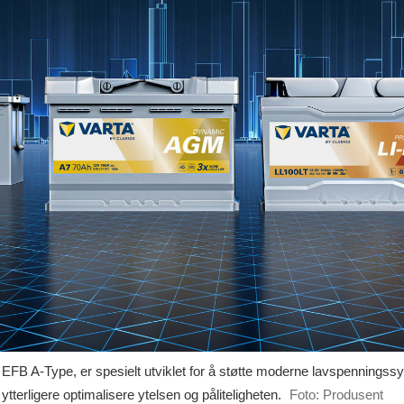
FB A-Type, er spesielt utviklet for å støtte moderne lavspenningssys
terligere optimalisere ytelsen og påliteligheten.
Foto: Produsent