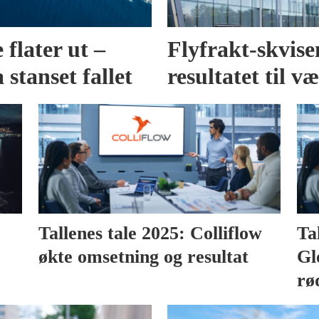
flater ut –
Flyfrakt-skvis
a stanset fallet
resultatet til v
Tallenes tale 2025: Colliflow
Ta
økte omsetning og resultat
Gl
rø