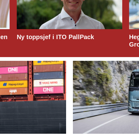
den
Ny toppsjef i ITO PallPack
Heg
Gr