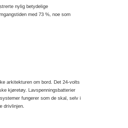
rerte nylig betydelige
 tomgangstiden med 73 %, noe som
iske arkitekturen om bord. Det 24-volts
ske kjøretøy. Lavspenningsbatterier
nsystemer fungerer som de skal, selv i
 drivlinjen.