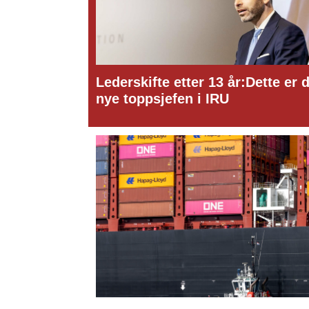
Lederskifte etter 13 år:Dette er 
nye toppsjefen i IRU