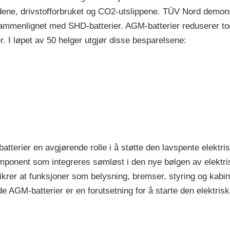
ne, drivstofforbruket og CO2-utslippene. TÜV Nord demonst
r sammenlignet med SHD-batterier. AGM-batterier reduserer
er. I løpet av 50 helger utgjør disse besparelsene:
batterier en avgjørende rolle i å støtte den lavspente elektr
omponent som integreres sømløst i den nye bølgen av elektri
sikrer at funksjoner som belysning, bremser, styring og kabi
de AGM-batterier er en forutsetning for å starte den elektriske