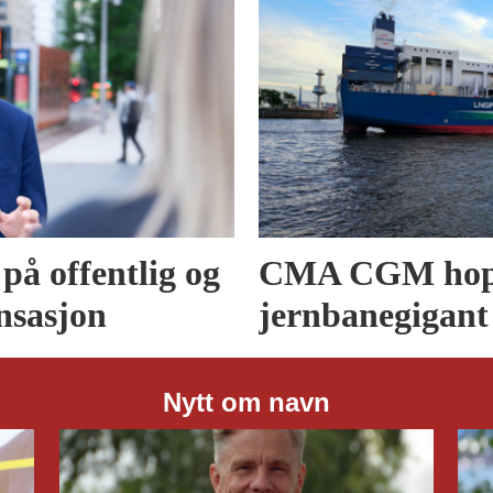
på offentlig og
CMA CGM hopp
nsasjon
jernbanegigant
Nytt om navn