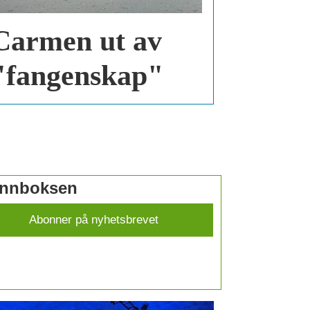
Carmen ut av
"fangenskap"
 innboksen