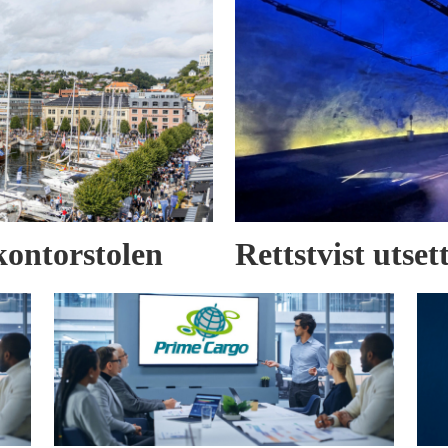
kontorstolen
Rettstvist utse