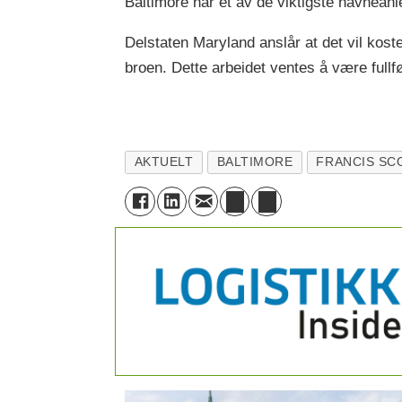
Baltimore har et av de viktigste havnean
Delstaten Maryland anslår at det vil kost
broen. Dette arbeidet ventes å være fullf
AKTUELT
BALTIMORE
FRANCIS SC