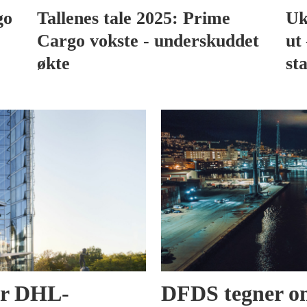
go
Tallenes tale 2025: Prime
Uk
Cargo vokste - underskuddet
ut 
økte
sta
er DHL-
DFDS tegner om