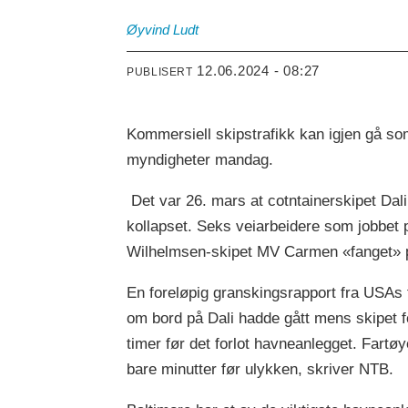
Øyvind
Ludt
12.06.2024 - 08:27
PUBLISERT
Kommersiell skipstrafikk kan igjen gå som
myndigheter mandag.
Det var 26. mars at cotntainerskipet Dali 
kollapset. Seks veiarbeidere som jobbet p
Wilhelmsen-skipet MV Carmen «fanget» på
En foreløpig granskingsrapport fra USAs
om bord på Dali hadde gått mens skipet fort
timer før det forlot havneanlegget. Fartø
bare minutter før ulykken, skriver NTB.