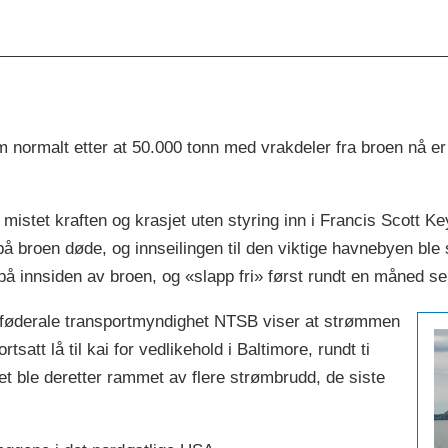
 normalt etter at 50.000 tonn med vrakdeler fra broen nå er 
mistet kraften og krasjet uten styring inn i Francis Scott Ke
å broen døde, og innseilingen til den viktige havnebyen ble 
 innsiden av broen, og «slapp fri» først rundt en måned s
 føderale transportmyndighet NTSB viser at strømmen
satt lå til kai for vedlikehold i Baltimore, rundt ti
yet ble deretter rammet av flere strømbrudd, de siste