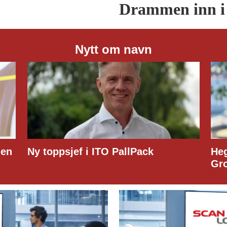
Drammen inn i
Nytt om navn
Hege Lindberg til Customs Support
Group