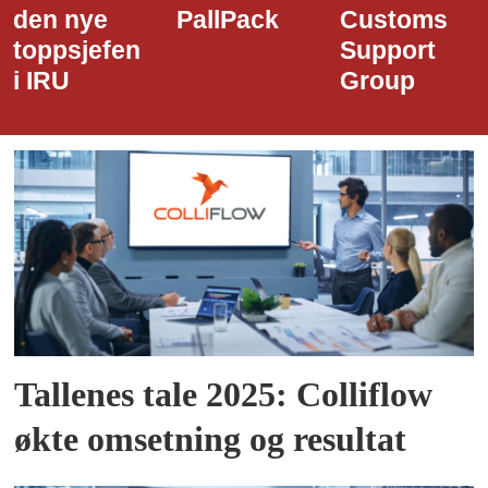
den nye
PallPack
Customs
toppsjefen
Support
i IRU
Group
Tallenes tale 2025: Colliflow
økte omsetning og resultat