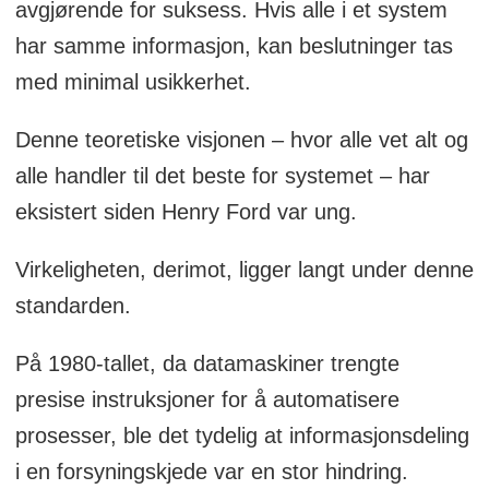
avgjørende for suksess. Hvis alle i et system
sitt tiende og siste år.
har samme informasjon, kan beslutninger tas
Den ble først publisert hos Logistikk
med minimal usikkerhet.
Insides svenske samarbeidspartner
Denne teoretiske visjonen – hvor alle vet alt og
DagensLogistik
.se. Du kan lese
alle handler til det beste for systemet – har
originalversjonen
her
.
eksistert siden Henry Ford var ung.
Virkeligheten, derimot, ligger langt under denne
standarden.
På 1980-tallet, da datamaskiner trengte
presise instruksjoner for å automatisere
prosesser, ble det tydelig at informasjonsdeling
i en forsyningskjede var en stor hindring.