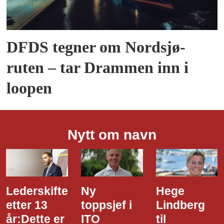
DFDS tegner om Nordsjø-
ruten – tar Drammen inn i
loopen
Nytt om navn
Lederskifte
Ny
Hege
etter 13
toppsjef i
Lindberg
år:Dette er
ITO
til