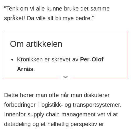
"Tenk om vi alle kunne bruke det samme
språket! Da ville alt bli mye bedre."
Om artikkelen
Kronikken er skrevet av
Per-Olof
Arnäs
.
Per Olof Arnäs er en uavhengig
seniorrådgiver som hjelper bedrifter
Dette hører man ofte når man diskuterer
med å forstå og møte ny teknologi. Han
forbedringer i logistikk- og transportsystemer.
har bakgrunn fra både næringslivet og
Innenfor supply chain management vet vi at
akademia, og har siden 2014 også
datadeling og et helhetlig perspektiv er
drevet Logistikpodden, som nå går inn i