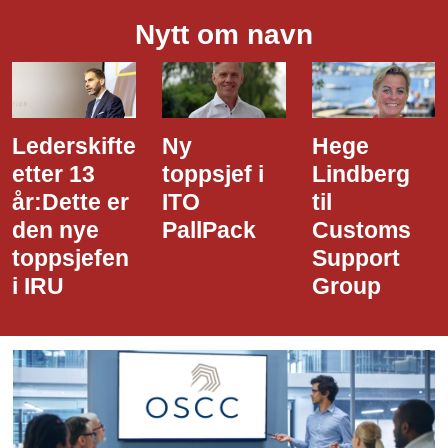
Nytt om navn
Ny
Hege
Dette er
toppsjef i
Lindberg
den nye
ITO
til
styreledere
PallPack
Customs
i Narvik
Support
Havn
Group