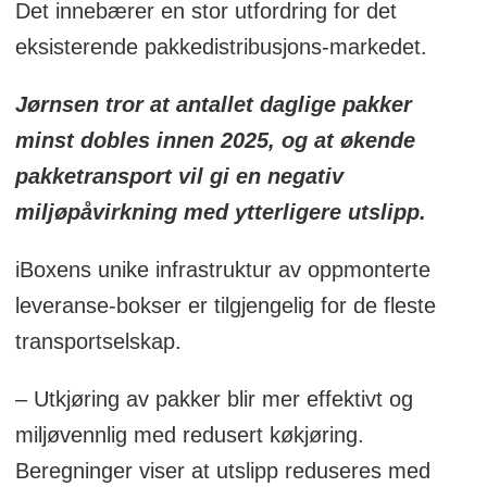
Det innebærer en stor utfordring for det
hjemmet til nærmeste boks. Kassene er
eksisterende pakkedistribusjons-markedet.
tilgjengelige døgnet rundt og tilbyr en
tjeneste på nivå med en hjemlevering.
Jørnsen tror at antallet daglige pakker
minst dobles innen 2025, og at økende
iBoxens nye infrastruktur gjør det mulig å
pakketransport vil gi en negativ
håndtere den raske økningen i e-
miljøpåvirkning med ytterligere utslipp.
handelsvarer og sendte pakker, og som
hadde en ekstrem økning i 2020 som følge
iBoxens unike infrastruktur av oppmonterte
av Covid-19-pandemien.
leveranse-bokser er tilgjengelig for de fleste
transportselskap.
– Utkjøring av pakker blir mer effektivt og
miljøvennlig med redusert køkjøring.
Beregninger viser at utslipp reduseres med