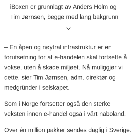
iBoxen er grunnlagt av Anders Holm og
Tim Jørnsen, begge med lang bakgrunn
innen svensk og global logistikkdrift,
Thomas Backteman, tidligere
– En åpen og nøytral infrastruktur er en
kommunikasjonsdirektør i Postnord og
forutsetning for at e-handelen skal fortsette å
mange års erfaring fra kommunikasjon og
vokse, uten å skade miljøet. Nå muliggjør vi
PR, e-handelsgründer Paul Källenius og
dette, sier Tim Jørnsen, adm. direktør og
eiendomsinvestorer Jan Björk og Patrik
medgründer i selskapet.
Hegbart.
Som i Norge fortsetter også den sterke
Konsernsjef for iBoxen Infrastuktur
veksten innen e-handel også i vårt naboland.
Sverige AB er Tim Jørnsen.
Over én million pakker sendes daglig i Sverige.
I byer skal ingen ha mer enn 300 meter fra