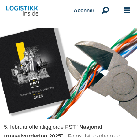
Abonner
5. februar offentliggjorde PST "
Nasjonal
trusselvurdering 2025
".
Fotos: Istockphoto og