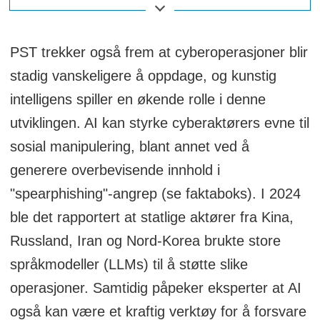
en spesifikk person eller organisasjon
for å få tilgang til sensitiv informasjon.
PST trekker også frem at cyberoperasjoner blir
Dette i motsetning til generelle phishing-
stadig vanskeligere å oppdage, og kunstig
angrep, som ofte sendes til mange
intelligens spiller en økende rolle i denne
mottakere med et generisk innhold.
utviklingen. AI kan styrke cyberaktørers evne til
Spearphishing er skreddersydd og
sosial manipulering, blant annet ved å
inneholder gjerne detaljer som gjør det
generere overbevisende innhold i
mer troverdig for offeret.
"spearphishing"-angrep (se faktaboks). I 2024
ble det rapportert at statlige aktører fra Kina,
Russland, Iran og Nord-Korea brukte store
språkmodeller (LLMs) til å støtte slike
operasjoner. Samtidig påpeker eksperter at AI
også kan være et kraftig verktøy for å forsvare