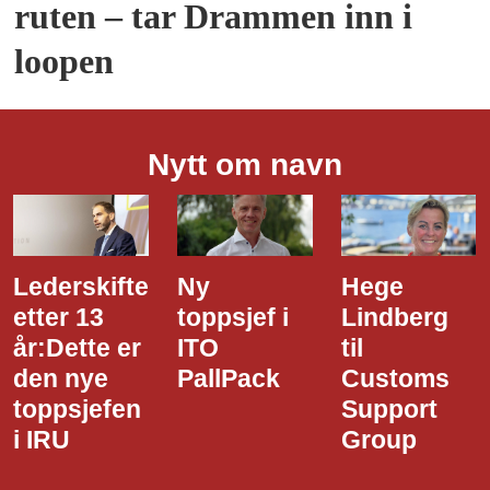
ruten – tar Drammen inn i
loopen
Nytt om navn
Lederskifte
Ny
Hege
etter 13
toppsjef i
Lindberg
år:Dette er
ITO
til
den nye
PallPack
Customs
toppsjefen
Support
i IRU
Group