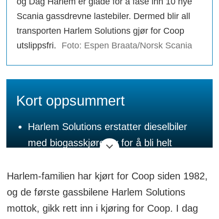
og Dag Harlem er glade for å fase inn 10 nye
Scania gassdrevne lastebiler. Dermed blir all
transporten Harlem Solutions gjør for Coop
utslippsfri.
Foto: Espen Braata/Norsk Scania
Kort oppsummert
Harlem Solutions erstatter dieselbiler
med biogasskjøretøy for å bli helt
utslippsfrie.
Harlem-familien har kjørt for Coop siden 1982,
De nye kjøretøyene gir lengre
og de første gassbilene Harlem Solutions
rekkevidde og større fleksibilitet i
mottok, gikk rett inn i kjøring for Coop. I dag
transporten for Coop.