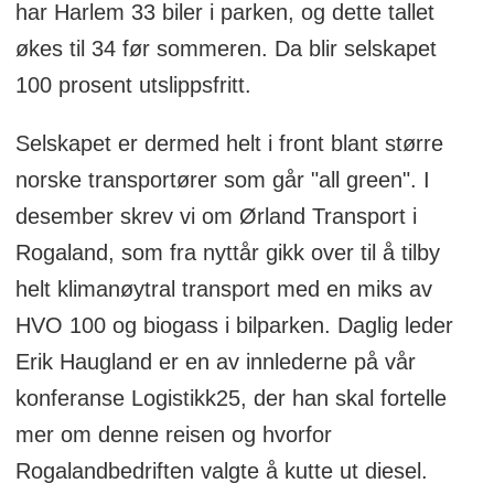
har Harlem 33 biler i parken, og dette tallet
Dette skiftet reduserer CO2-utslippene
økes til 34 før sommeren. Da blir selskapet
betydelig og markerer en viktig milepæl
100 prosent utslippsfritt.
for bærekraftig transport.
Selskapet er dermed helt i front blant større
norske transportører som går "all green". I
Oppsummeringen er generert av Labrador
desember skrev vi om Ørland Transport i
AI, men gjennomlest av en journalist.
Rogaland, som fra nyttår gikk over til å tilby
helt klimanøytral transport med en miks av
HVO 100 og biogass i bilparken. Daglig leder
Erik Haugland er en av innlederne på vår
konferanse Logistikk25, der han skal fortelle
mer om denne reisen og hvorfor
Rogalandbedriften valgte å kutte ut diesel.