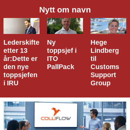
Nytt om navn
Ny
Hege
Dette er
toppsjef i
Lindberg
den nye
ITO
til
styreledere
PallPack
Customs
i Narvik
Support
Havn
Group