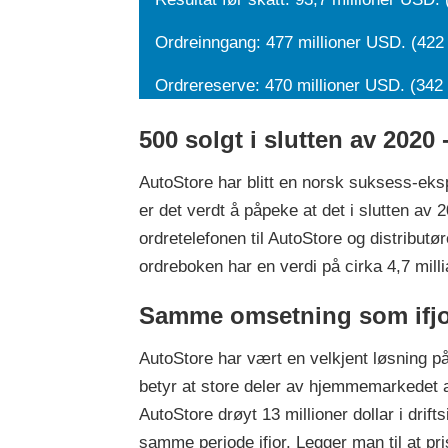
Ordreinngang: 477 millioner USD. (422 
Ordrereserve: 470 millioner USD. (342 
500 solgt i slutten av 2020 -
AutoStore har blitt en norsk suksess-eksp
er det verdt å påpeke at det i slutten av 
ordretelefonen til AutoStore og distribut
ordreboken har en verdi på cirka 4,7 milli
Samme omsetning som ifjo
AutoStore har vært en velkjent løsning på
betyr at store deler av hjemmemarkedet al
AutoStore drøyt 13 millioner dollar i dri
samme periode ifjor. Legger man til at pri