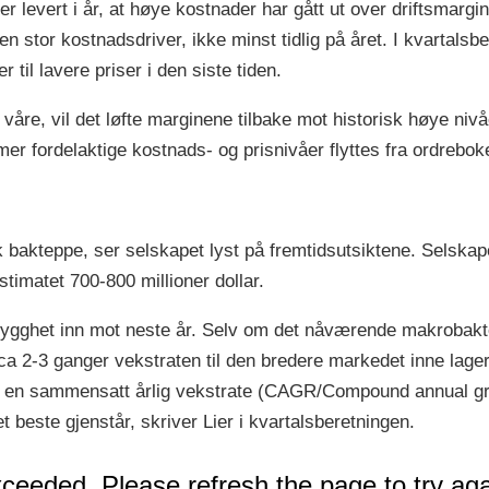
 levert i år, at høye kostnader har gått ut over driftsmargin
n stor kostnadsdriver, ikke minst tidlig på året. I kvartalsbe
 til lavere priser i den siste tiden.
re, vil det løfte marginene tilbake mot historisk høye nivåe
mer fordelaktige kostnads- og prisnivåer flyttes fra ordreboken
 bakteppe, ser selskapet lyst på fremtidsutsiktene. Selskape
stimatet 700-800 millioner dollar.
 trygghet inn mot neste år. Selv om det nåværende makrobaktep
a 2-3 ganger vekstraten til den bredere markedet inne lager
 en sammensatt årlig vekstrate (CAGR/Compound annual gro
 beste gjenstår, skriver Lier i kvartalsberetningen.