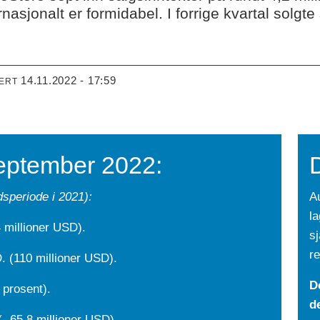
rnasjonalt er formidabel. I forrige kvartal sol
14.11.2022 - 17:59
TERT
eptember 2022:
D
idsperiode i 2021):
Au
la
4 millioner USD).
s
re
D. (110 millioner USD).
De
 prosent).
d
(- 65,8 millioner USD).