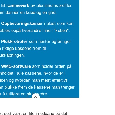
. Et
rammeverk
av aluminiumsprofiler
om danner en kube og en grid.
.
Oppbevaringskasser
i plast som kan
ables oppå hverandre inne i "kuben".
.
Plukkroboter
som henter og bringer
 riktige kassene frem til
lukkåpningen.
.
WMS-software
som holder orden på
nholdet i alle kassene, hvor de er i
uben og hvordan man mest effektivt
an plukke frem de kassene man trenger
r å fullføre en plukkordre.
lt sett vært en liten nedgang på det