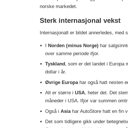
norske markedet.
Sterk internasjonal vekst
Internasjonalt er bildet annerledes, med 
I
Norden (minus Norge)
har salgsinnt
over samme periode ifjor.
Tyskland
, som er det landet i Europa m
dollar i år.
Øvrige Europa
har også hatt nesten en d
Alt er større i
USA
, heter det. Det ste
måneder i USA. Ifjor var summen omtren
Også i
Asia
har AutoStore hatt en fin 
Det som tidligere gikk under betegnels