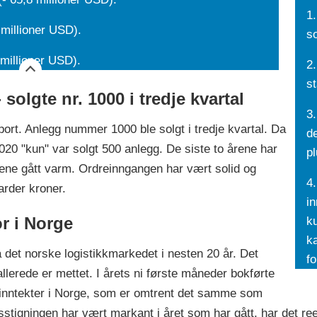
1
millioner USD).
s
millioner USD).
2
st
 solgte nr. 1000 i tredje kvartal
3
ort. Anlegg nummer 1000 ble solgt i tredje kvartal. Da
de
2020 "kun" var solgt 500 anlegg. De siste to årene har
p
ørene gått varm. Ordreinngangen har vært solid og
4
arder kroner.
in
r i Norge
k
k
 det norske logistikkmarkedet i nesten 20 år. Det
fo
lerede er mettet. I årets ni første måneder bokførte
ftsinntekter i Norge, som er omtrent det samme som
sstigningen har vært markant i året som har gått, har det ree