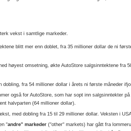
sterk vekst i samtlige markeder.
ektene blitt mer enn doblet, fra 35 millioner dollar de ni førs
ed høyest omsetning, økte AutoStore salgsinntektene fra 50 mil
obling, fra 54 millioner dollar i årets ni første måneder ifjor 
mmer også for AutoStore, som har sopt inn salgsinntekter på 11
t halvparten (64 millioner dollar).
vekst, med dobling fra 15 til 29 millioner dollar. Veksten i 
en "
andre" markeder
("other" markets) har gått fra lommerusk