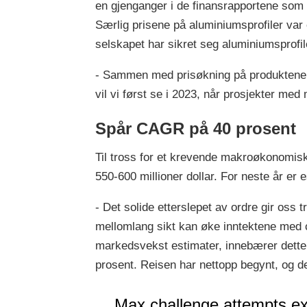
en gjenganger i de finansrapportene som er
Særlig prisene på aluminiumsprofiler var e
selskapet har sikret seg aluminiumsprofiler
- Sammen med prisøkning på produktene vå
vil vi først se i 2023, når prosjekter med 
Spår CAGR på 40 prosent
Til tross for et krevende makroøkonomisk
550-600 millioner dollar. For neste år er e
- Det solide etterslepet av ordre gir oss
mellomlang sikt kan øke inntektene med c
markedsvekst estimater, innebærer dette
prosent. Reisen har nettopp begynt, og det