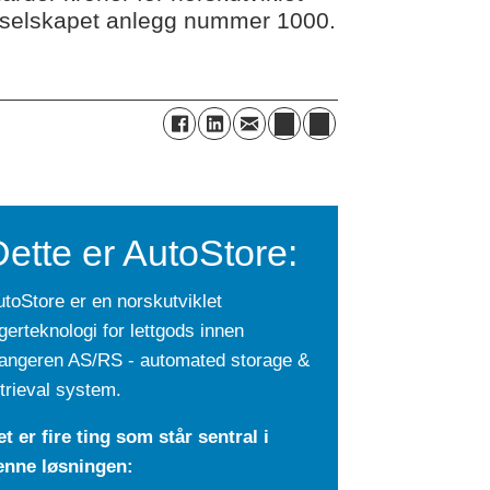
gte selskapet anlegg nummer 1000.
ette er AutoStore:
toStore er en norskutviklet
gerteknologi for lettgods innen
jangeren AS/RS - automated storage &
trieval system.
t er fire ting som står sentral i
enne løsningen: