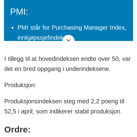
PMI:
PMI står for Purchasing Manager Index,
innkjøpssjefindeks.
DNB PMI er en norsk
I tillegg til at hovedindeksen endte over 50, var
innkjøpssjefsindeks og utarbeides i et
det en bred oppgang i underindeksene.
samarbeid mellom NIMA – Norsk
Forbund for Innkjøp og Logistikk og
Produksjon:
DNB.
Produksjonsindeksen steg med 2,2 poeng til
Hver måned utarbeides PMI i mer enn
52,5 i april, som indikerer stabil produksjon.
40 land og foruten Europa kommer den
ut i USA og Asia.
Ordre: