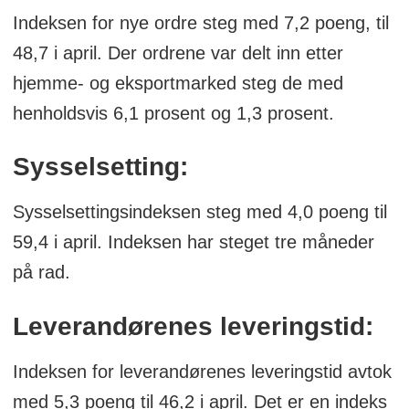
Den norske PMIen kom ut første gang i
Indeksen for nye ordre steg med 7,2 poeng, til
2004.
48,7 i april. Der ordrene var delt inn etter
Indeksen måler vareflyten i bedriftene.
hjemme- og eksportmarked steg de med
Tallene brukes som en indikator på
henholdsvis 6,1 prosent og 1,3 prosent.
aktiviteten i industrien, og kan påvirke
Sysselsetting:
valutakurser og renter.
Verdier over 50 uttrykker økt aktivitet
Sysselsettingsindeksen steg med 4,0 poeng til
eller vekst.
59,4 i april. Indeksen har steget tre måneder
på rad.
Verdier under 50 kan være et uttrykk for
nedgang.
Leverandørenes leveringstid:
Indeksen består av fem delindekser:
Indeksen for leverandørenes leveringstid avtok
Ordreinngang, produksjon,
med 5,3 poeng til 46,2 i april. Det er en indeks
sysselsetting, leveringstid og lager av