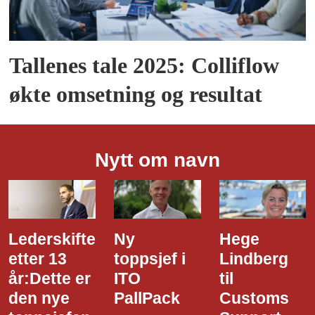
Tallenes tale 2025: Colliflow
økte omsetning og resultat
Nytt om navn
Ny
Hege
Dette er
toppsjef i
Lindberg
den nye
ITO
til
styreledere
PallPack
Customs
i Narvik