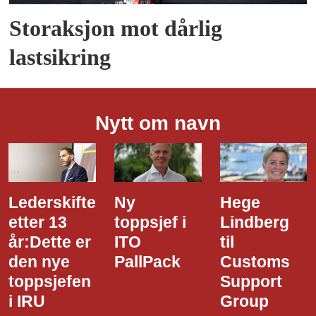
Storaksjon mot dårlig
lastsikring
Nytt om navn
erskifte
Ny
Hege
Det
er 13
toppsjef i
Lindberg
den
Dette er
ITO
til
sty
 nye
PallPack
Customs
i N
psjefen
Support
Ha
RU
Group