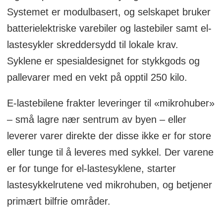
logistikkløsninger over hele verden.
Systemet er modulbasert, og selskapet bruker
batterielektriske varebiler og lastebiler samt el-
lastesykler skreddersydd til lokale krav.
Syklene er spesialdesignet for stykkgods og
pallevarer med en vekt på opptil 250 kilo.
E-lastebilene frakter leveringer til «mikrohuber»
– små lagre nær sentrum av byen – eller
leverer varer direkte der disse ikke er for store
eller tunge til å leveres med sykkel. Der varene
er for tunge for el-lastesyklene, starter
lastesykkelrutene ved mikrohuben, og betjener
primært bilfrie områder.