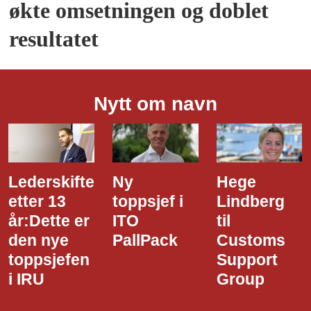
økte omsetningen og doblet
resultatet
Nytt om navn
Ny
Hege
Dette er
toppsjef i
Lindberg
den nye
ITO
til
styreledere
PallPack
Customs
i Narvik
Support
Havn
Group