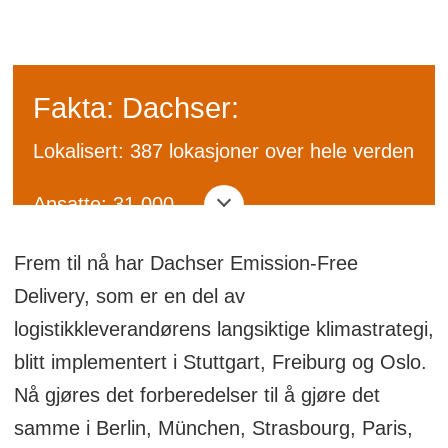
Fakta: Dachser:
Lokalisert: 387 lokasjoner over hele verden
Ansatte: 31.000
Omsetning: ca. 5,6 milliarder euro (2020)
Frem til nå har Dachser Emission-Free
Delivery, som er en del av
Sendinger: 78,6 millioner forsendelser
logistikkleverandørens langsiktige klimastrategi,
(39,8 millioner tonn) i 42 land
blitt implementert i Stuttgart, Freiburg og Oslo.
Nå gjøres det forberedelser til å gjøre det
I desember 2018 vant pilotprosjektet i
samme i Berlin, München, Strasbourg, Paris,
Stuttgart en pris i en konkurranse om