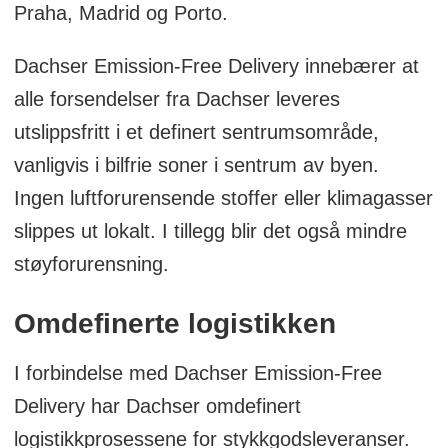
Praha, Madrid og Porto.
bærekraftig urban logistikk som ble
arrangert av det tyske miljødepartementet
Dachser Emission-Free Delivery innebærer at
alle forsendelser fra Dachser leveres
Dachser er et tysk familieeid selskap, som
utslippsfritt i et definert sentrumsområde,
tilbyr transportlogistikk, lagertjenester og
vanligvis i bilfrie soner i sentrum av byen.
kundespesifikke tjenester innen to
Ingen luftforurensende stoffer eller klimagasser
forretningsområder: Dachser Air & Sea
slippes ut lokalt. I tillegg blir det også mindre
Logistics og Dachser Road Logistics.
støyforurensning.
Selskapet tilbyr blant annet omfattende
kontrakter på logistikktjenester og
Omdefinerte logistikken
industritilpassede løsninger. I tillegg tilbys
det et sømløst fraktnettverk både i Europa
I forbindelse med Dachser Emission-Free
og i utlandet samt et helt integrert IT-
Delivery har Dachser omdefinert
system, som sørger for intelligente
logistikkprosessene for stykkgodsleveranser.