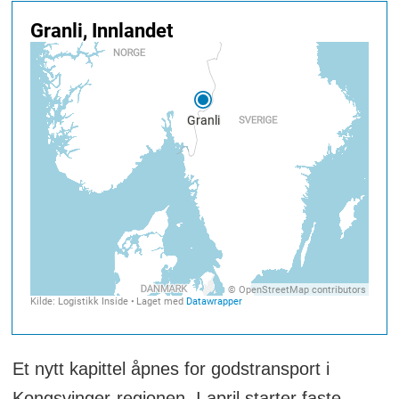
Et nytt kapittel åpnes for godstransport i
Kongsvinger-regionen. I april starter faste