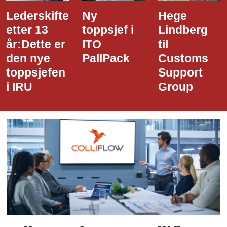
Ny
Hege
Dette er
toppsjef i
Lindberg
den nye
ITO
til
styreledere
PallPack
Customs
i Narvik
Support
Havn
Group