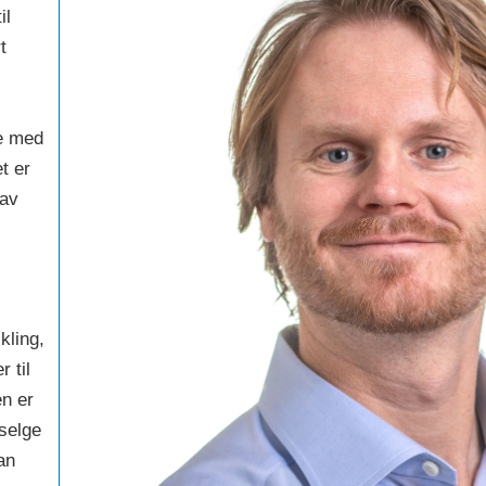
il
t
e med
t er
 av
ikling,
r til
en er
 selge
an