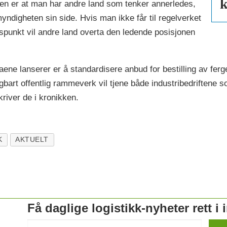
k
aren er at man har andre land som tenker annerledes,
myndigheten sin side. Hvis man ikke får til regelverket
idspunkt vil andre land overta den ledende posisjonen
ene lanserer er å standardisere anbud for bestilling av ferge
sigbart offentlig rammeverk vil tjene både industribedriftene
river de i kronikken.
K
AKTUELT
Få daglige logistikk-nyheter rett i