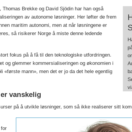
a, Thomas Brekke og David Sjödin har han også
H
liseringen av autonome løsninger. Her løfter de frem
innen maritim autonomi, men at når løsningene er
S
eres, så risikerer Norge å miste denne ledende
H
på
ort fokus på å få til den teknologiske utfordringen.
o
net og glemmer kommersialiseringen og økonomien i
Au
ba
li «første mann», men det er jo da det hele egentlig
S
v
 er vanskelig
rser på å utvikle løsninger, som så ikke realiserer sitt kom
 for