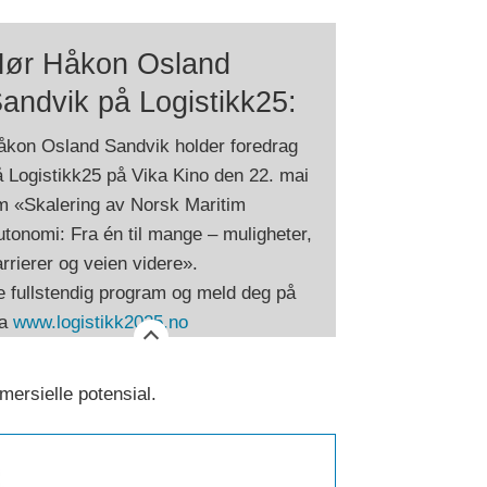
ør Håkon Osland
andvik på Logistikk25:
åkon Osland Sandvik holder foredrag
 Logistikk25 på Vika Kino den 22. mai
m «Skalering av Norsk Maritim
tonomi: Fra én til mange – muligheter,
rrierer og veien videre».
e fullstendig program og meld deg på
ia
www.logistikk2025.no
mersielle potensial.