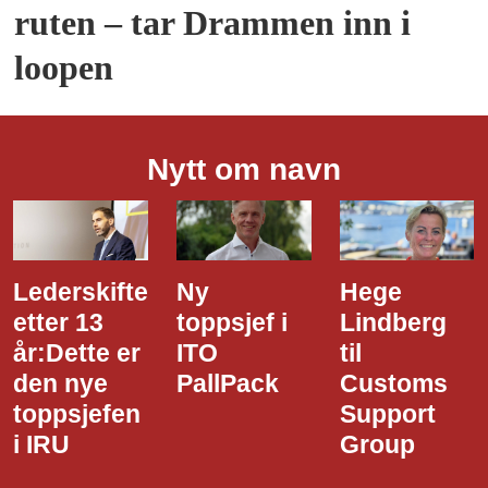
ruten – tar Drammen inn i
loopen
Nytt om navn
Ny
Hege
Dette er
toppsjef i
Lindberg
den nye
ITO
til
styreledere
PallPack
Customs
i Narvik
Support
Havn
Group