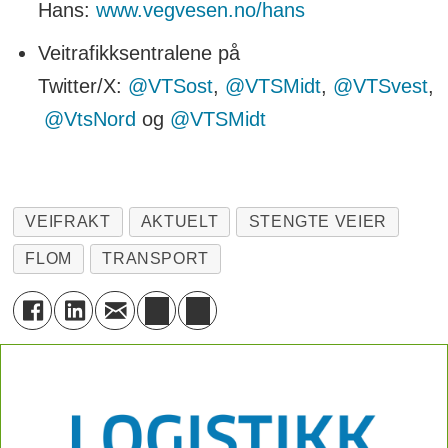
Hans:
www.vegvesen.no/hans
Veitrafikksentralene på
Twitter/X:
@VTSost
,
@VTSMidt
,
@VTSvest
,
@VtsNord
og
@VTSMidt
VEIFRAKT
AKTUELT
STENGTE VEIER
FLOM
TRANSPORT