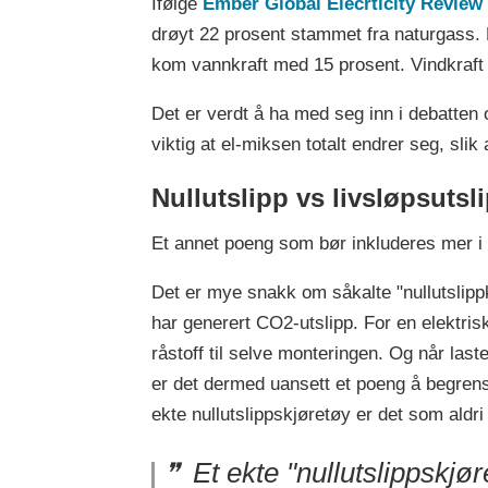
Ifølge
Ember Global Elecrticity Review
drøyt 22 prosent stammet fra naturgass. D
kom vannkraft med 15 prosent. Vindkraft 
Det er verdt å ha med seg inn i debatten o
viktig at el-miksen totalt endrer seg, slik
Nullutslipp vs livsløpsutsl
Et annet poeng som bør inkluderes mer i
Det er mye snakk om såkalte "nullutslippk
har generert CO2-utslipp. For en elektrisk
råstoff til selve monteringen. Og når last
er det dermed uansett et poeng å begrens
ekte nullutslippskjøretøy er det som aldri
Et ekte "nullutslippskjør