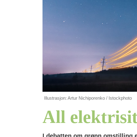
Illustrasjon: Artur Nichiporenko / Istockphoto
All elektrisi
I debatten om grønn omstilling 