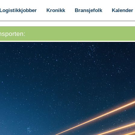
Logistikkjobber
Kronikk
Bransjefolk
Kalender
nsporten: