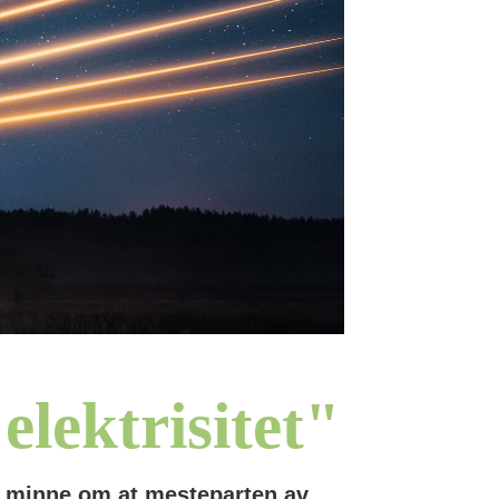
elektrisitet"
 å minne om at mesteparten av