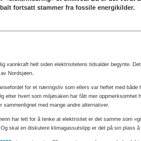
alt fortsatt stammer fra fossile energikilder.
ig vannkraft helt siden elektrisitetens tidsalder begynte. Det
p av Nordsjøen.
ransefordel for et næringsliv som ellers var heftet med båd
 Og etter hvert som miljøsaken har fått mer oppmerksomhet 
 er sammenlignet med mange andre alternativer.
nn har lett for å tenke at elektrisitet er det samme som «gr
 Og skal en diskutere klimagassutslipp er det på sin plass å