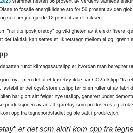
 2023
stammet nesten 36 prosent av verdens samlede elektris
isse to fossile energikildene sto for 58 prosent av den globa
og solenergi utgjorde 12 prosent av el-miksen.
m "nullutslippskjøretøy" og viktigheten av å elektrifisere kj
 at det faktisk kan settes et likhetstegn mellom el og "grønn 
ipp
 debatten rundt klimagassutslipp er hvordan man beregner ut
jøretøy", men det at et kjøretøy ikke har CO2-utslipp "fra ek
 lastebil er det også store utslipp før bilen ruller ut av fabr
ebilen har gjort sitt følger nye utslipp, generert under demo
e produksjonen av antall kjøretøy som produseres og bruke 
 kom opp fra tegnebordstadiet og ble satt i produksjon.
etøy" er det som aldri kom opp fra tegne