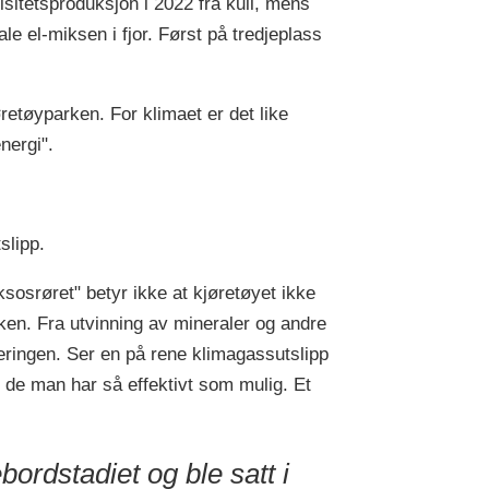
itetsproduksjon i 2022 fra kull, mens
le el-miksen i fjor. Først på tredjeplass
øretøyparken. For klimaet er det like
energi".
slipp.
sosrøret" betyr ikke at kjøretøyet ikke
ikken. Fra utvinning av mineraler og andre
nteringen. Ser en på rene klimagassutslipp
de man har så effektivt som mulig. Et
bordstadiet og ble satt i