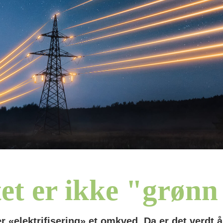
tet er ikke "grønn 
er «elektrifisering» et omkved. Da er det verdt