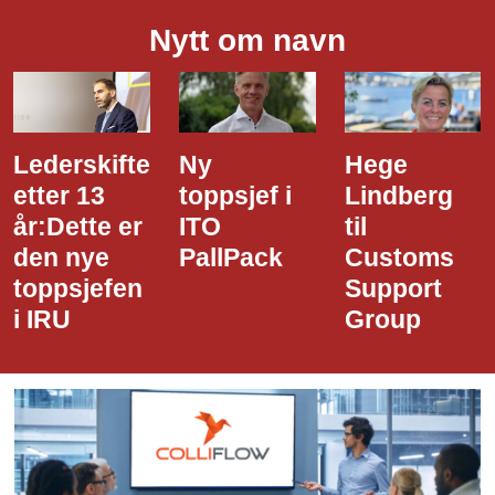
Nytt om navn
Lederskifte
Ny
Hege
etter 13
toppsjef i
Lindberg
år:Dette er
ITO
til
den nye
PallPack
Customs
toppsjefen
Support
i IRU
Group