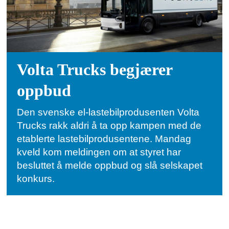
Volta Trucks begjærer
oppbud
Den svenske el-lastebilprodusenten Volta
Trucks rakk aldri å ta opp kampen med de
etablerte lastebilprodusentene. Mandag
kveld kom meldingen om at styret har
besluttet å melde oppbud og slå selskapet
konkurs.