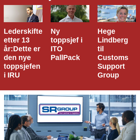
Ny
Hege
Dette er
toppsjef i
Lindberg
den nye
ITO
til
styreledere
PallPack
Customs
i Narvik
Support
Havn
Group