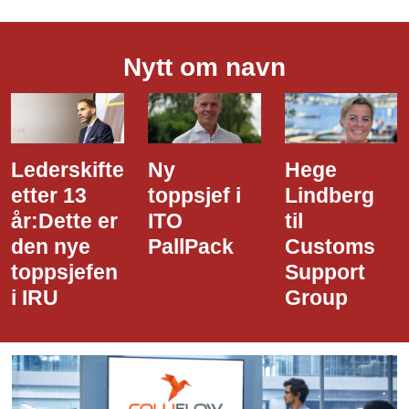
Nytt om navn
Ny
Hege
Dette er
toppsjef i
Lindberg
den nye
ITO
til
styreledere
PallPack
Customs
i Narvik
Support
Havn
Group