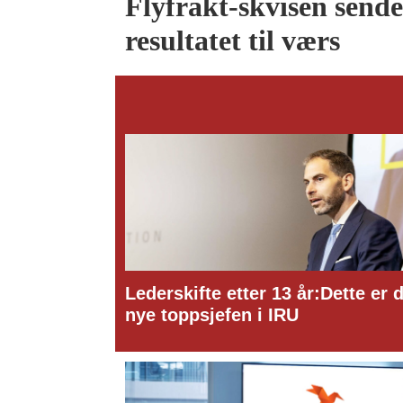
Flyfrakt-skvisen send
resultatet til værs
te etter 13 år:Dette er den
Ny toppsjef i ITO 
jefen i IRU