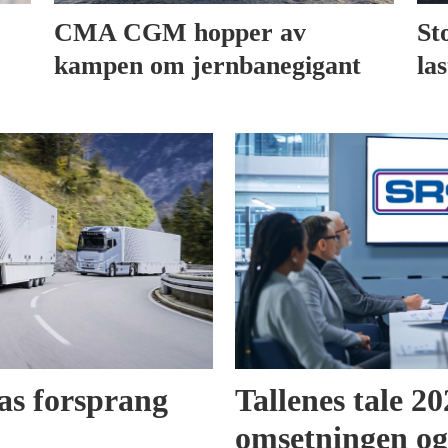
CMA CGM hopper av
St
kampen om jernbanegigant
la
as forsprang
Tallenes tale 2
omsetningen og 