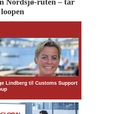
 Nordsjø-ruten – tar
 loopen
 Support
Dette er den nye styrelederen i
Narvik Havn