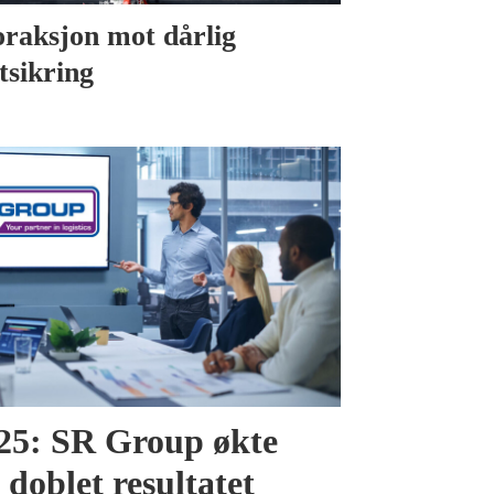
oraksjon mot dårlig
stsikring
025: SR Group økte
doblet resultatet