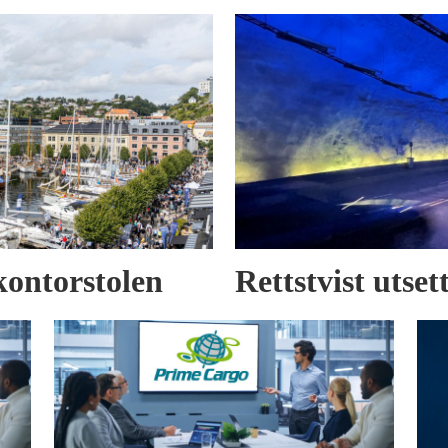
kontorstolen
Rettstvist utse