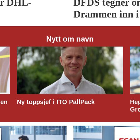
er DHL-
DFDS tegner om
Drammen inn i
Nytt om navn
PallPack
Hege Lindberg til Customs
Group