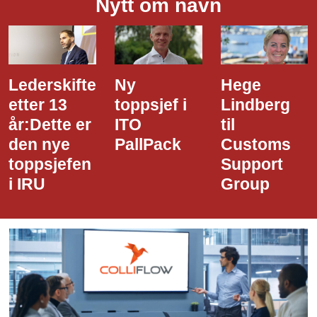
Nytt om navn
Ny
Hege
Dette er
toppsjef i
Lindberg
den nye
ITO
til
styreledere
PallPack
Customs
i Narvik
Support
Havn
Group