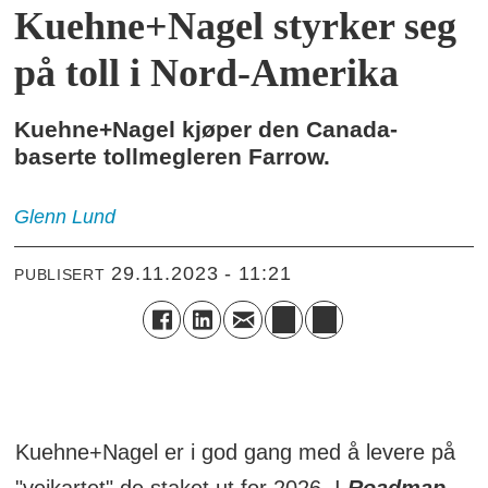
Kuehne+Nagel styrker seg
på toll i Nord-Amerika
Kuehne+Nagel kjøper den Canada-
baserte tollmegleren Farrow.
Glenn
Lund
29.11.2023 - 11:21
PUBLISERT
Kuehne+Nagel er i god gang med å levere på
"veikartet" de staket ut for 2026. I
Roadmap