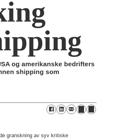
king
hipping
USA og amerikanske bedrifters
innen shipping som
e granskning av syv kritiske