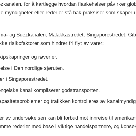
zkanalen, for å kartlegge hvordan flaskehalser påvirker glob
e myndigheter eller rederier stå bak praksiser som skaper 
ama- og Suezkanalen, Malakkastredet, Singaporestredet, Gibr
 risikofaktorer som hindrer fri flyt av varer:
kipskapringer og røverier.
else i Den nordlige sjøruten.
ser i Singaporestredet.
 engelske kanal kompliserer godstransporten.
asitetsproblemer og trafikken kontrolleres av kanalmyndi
 av undersøkelsen kan bli forbud mot innreise til amerikans
ramme rederier med base i viktige handelspartnere, og konse