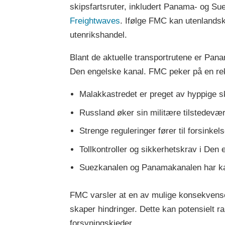
skipsfartsruter, inkludert Panama- og Sue
Freightwaves
. Ifølge FMC kan utenlandsk
utenrikshandel.
Blant de aktuelle transportrutene er Pan
Den engelske kanal. FMC peker på en rekke
Malakkastredet er preget av hyppige s
Russland øker sin militære tilstedevær
Strenge reguleringer fører til forsinkel
Tollkontroller og sikkerhetskrav i Den
Suezkanalen og Panamakanalen har kap
FMC varsler at en av mulige konsekvenser
skaper hindringer. Dette kan potensielt 
forsyningskjeder.