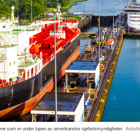
ene som er under lupen av amerikanske sjøfartsmyndigheter.
Arkivfo