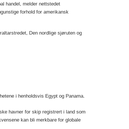
al handel, melder nettstedet
ugunstige forhold for amerikansk
altarstredet, Den nordlige sjøruten og
ghetene i henholdsvis Egypt og Panama.
ke havner for skip registrert i land som
kvensene kan bli merkbare for globale