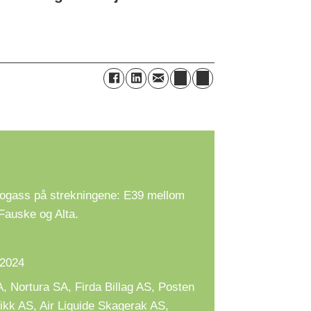
 biogass på strekningene: E39 mellom
Fauske og Alta.
 2024
 Nortura SA, Firda Billag AS, Posten
kk AS, Air Liquide Skagerak AS,