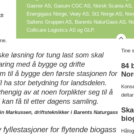
Gasnor AS, Gasum CGC AS, Norsk Scania AS, V
Energigass Norge, Veøy AS, St1 Norge AS, Norg
dt
Saltens Gruppen AS, Barents NaturGass AS, No
Collicare Logistics AS og GLP.
ine.
Tine 
ske løsning for tung last som skal
faring med å bygge og drifte
84 
em til å bygge den første stasjonen for
Nor
l ha stor betydning for landsdelen.
Kons
hengig av at noen forplikter seg til å
deltar
 kan få til etter dagens samling.
Ska
in Markussen, driftsteknikker i Barents Naturgass
bio
 fyllestasjoner for flytende biogass
Hålog