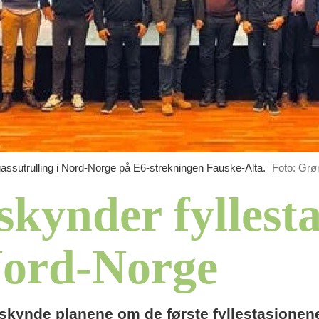
assutrulling i Nord-Norge på E6-strekningen Fauske-Alta.
Foto: Grø
ynder fyllesta
Nord-Norge
ynde planene om de første fyllestasjonene f