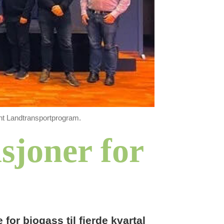
nt Landtransportprogram.
sjoner for
or biogass til fjerde kvartal