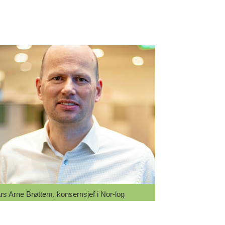
rs Arne Brøttem, konsernsjef i Nor-log