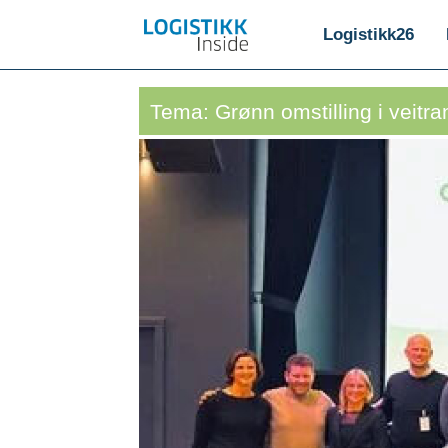
Logistikk26
Tema: Grønn omstilling i veitra