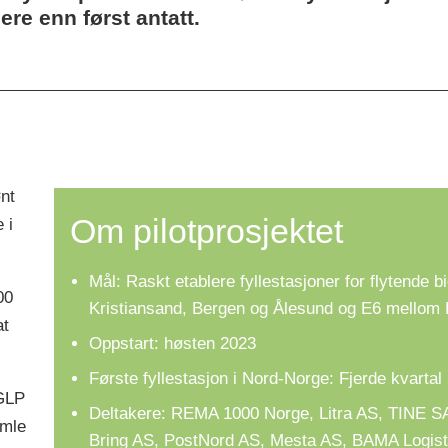
gere enn først antatt.
nt
Om pilotprosjektet
 i
Mål: Raskt etablere fyllestasjoner for flytende
00
Kristiansand, Bergen og Ålesund og E6 mellom 
at
Oppstart: høsten 2023
Første fyllestasjon i Nord-Norge: Fjerde kvartal
 GLP
Deltakere: REMA 1000 Norge, Litra AS, TINE SA,
amle
Bring AS, PostNord AS, Mesta AS, BAMA Logisti