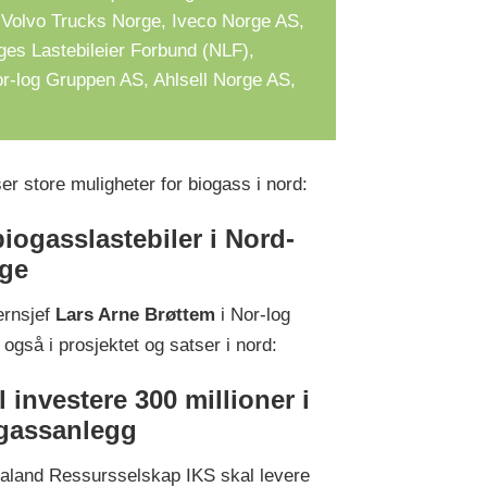
olvo Trucks Norge, Iveco Norge AS,
es Lastebileier Forbund (NLF),
r-log Gruppen AS, Ahlsell Norge AS,
ser store muligheter for biogass i nord:
biogasslastebiler i Nord-
ge
ernsjef
Lars Arne Brøttem
i Nor-log
 også i prosjektet og satser i nord:
l investere 300 millioner i
gassanlegg
aland Ressursselskap IKS skal levere