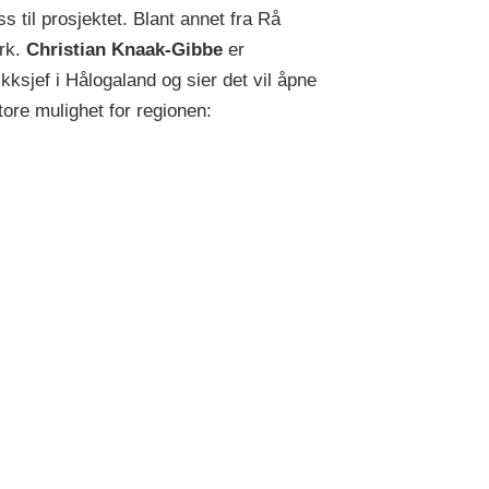
ss til prosjektet. Blant annet fra Rå
rk.
Christian Knaak-Gibbe
er
ikksjef i Hålogaland og sier det vil åpne
tore mulighet for regionen: