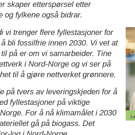
er skaper etterspørsel etter
 og fylkene også bidrar.
i vi trenger flere fyllestasjoner for
 bli fossilfrie innen 2030. Vi vet at
til på er om vi samarbeider. Tine
nettverk i Nord-Norge og vi ser på
t til å gjøre nettverket grønnere.
på tvers av leveringskjeden for å
ed fyllestasjoner på viktige
-Norge. For å nå klimamålet i 2030
La
teriellet gå på biogass. Det
 Nor-log i Nord-Norge.