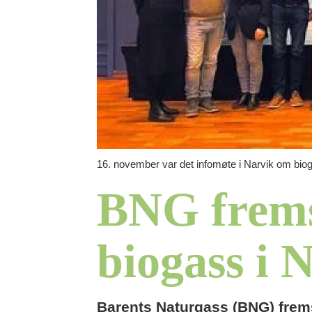
16. november var det infomøte i Narvik om biog
BNG fremsk
biogass i 
Barents Naturgass (BNG) fremsk