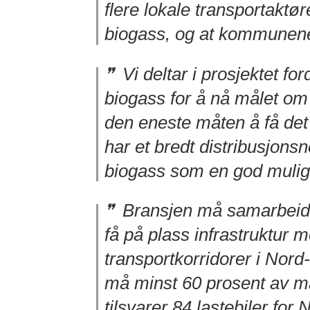
flere lokale transportaktør
biogass, og at kommunene
Vi deltar i prosjektet ford
biogass for å nå målet om å
den eneste måten å få det 
har et bredt distribusjons
biogass som en god mulighe
Bransjen må samarbeide 
få på plass infrastruktur m
transportkorridorer i Nord
må minst 60 prosent av ma
tilsvarer 84 lastebiler for