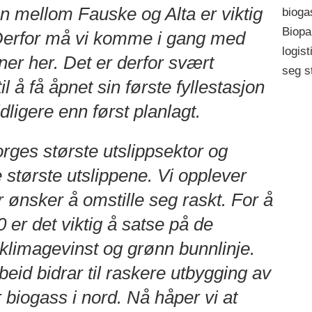
oren mellom Fauske og Alta er viktig
bioga
Biopa
Derfor må vi komme i gang med
logist
ner her. Det er derfor svært
seg s
l å få åpnet sin første fyllestasjon
dligere enn først planlagt.
rges største utslippsektor og
e største utslippene. Vi opplever
 ønsker å omstille seg raskt. For å
 er det viktig å satse på de
 klimagevinst og grønn bunnlinje.
beid bidrar til raskere utbygging av
r biogass i nord. Nå håper vi at