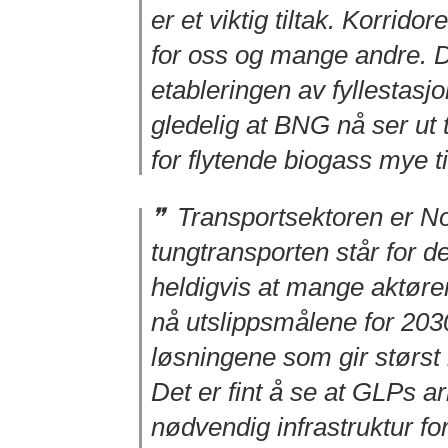
er et viktig tiltak. Korrid
for oss og mange andre. 
etableringen av fyllestasjo
gledelig at BNG nå ser ut ti
for flytende biogass mye ti
Transportsektoren er No
tungtransporten står for d
heldigvis at mange aktører
nå utslippsmålene for 2030
løsningene som gir størst
Det er fint å se at GLPs ar
nødvendig infrastruktur fo