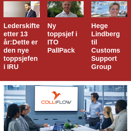
Ny
Hege
Dette er
toppsjef i
Lindberg
den nye
ITO
til
styreledere
PallPack
Customs
i Narvik
Support
Havn
Group