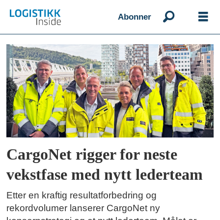
Abonner
Emne:
robin
olsen
CargoNet rigger for neste
vekstfase med nytt lederteam
Etter en kraftig resultatforbedring og
rekordvolumer lanserer CargoNet ny