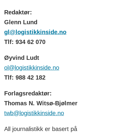
Redaktør:
Glenn Lund
gl@logistikkinside.no
Tlf: 934 62 070
Øyvind Ludt
ol@logistikkinside.no
Tlf: 988 42 182
Forlagsredaktør:
Thomas N. Witsø-Bjølmer
twb@logistikkinside.no
All journalistikk er basert på