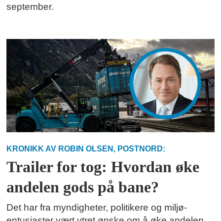
september.
KRONIKK AV ROBIN OLSEN, POSTNORD:
Trailer for tog: Hvordan øke
andelen gods på bane?
Det har fra myndigheter, politikere og miljø-
entusiaster vært ytret ønske om å øke andelen