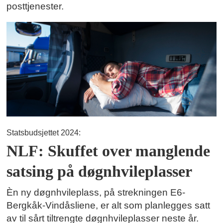
posttjenester.
Statsbudsjettet 2024:
NLF: Skuffet over manglende
satsing på døgnhvileplasser
Èn ny døgnhvileplass, på strekningen E6-
Bergkåk-Vindåsliene, er alt som planlegges satt
av til sårt tiltrengte døgnhvileplasser neste år.