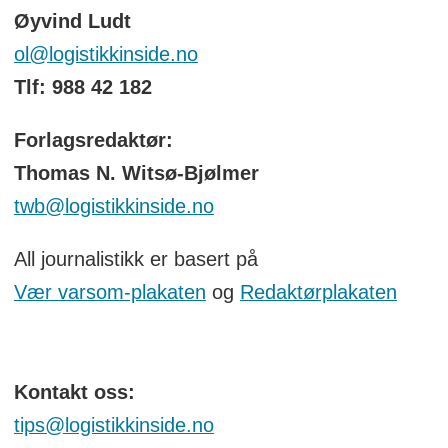
Øyvind Ludt
ol@logistikkinside.no
Tlf: 988 42 182
Forlagsredaktør:
Thomas N. Witsø-Bjølmer
twb@logistikkinside.no
All journalistikk er basert på
Vær varsom-plakaten
og
Redaktørplakaten
Kontakt oss:
tips@logistikkinside.no