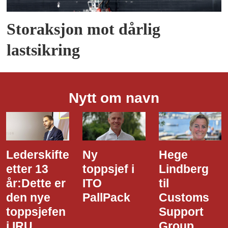
Storaksjon mot dårlig
lastsikring
Nytt om navn
Ny
Hege
Dette er
toppsjef i
Lindberg
den nye
ITO
til
styreledere
PallPack
Customs
i Narvik
Support
Havn
Group