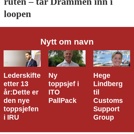
ruten – tar Drammen inn i
loopen
Nytt om navn
Ny
Hege
Dette er
toppsjef i
Lindberg
den nye
ITO
til
styreledere
PallPack
Customs
i Narvik
Support
Havn
Group