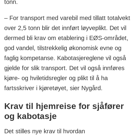
tonn.
internasjonal transport med varebiler.
Krav om at kjøretøyet skal vende tilbake
– For transport med varebil med tillatt totalvekt
til etableringslandet hver 8. uke.
over 2,5 tonn blir det innført løyveplikt. Det vil
dermed bli krav om etablering i EØS-området,
Krav om at transportforetaket må sikre
god vandel, tilstrekkelig økonomisk evne og
at sjåføren får tilbringe minst én normal
faglig kompetanse. Kabotasjereglene vil også
ukehvil hjemme i løpet av hver
gjelde for slik transport. Det vil også innføres
fireukersperiode, forbud mot ukehvil i
kjøre- og hviletidsregler og plikt til å ha
kjøretøyet og forbud mot avlønning
fartsskriver i kjøretøyet, sier Nygård.
basert på hvor raskt sjåføren leverer
varene.
Krav til hjemreise for sjåfører
Det innføres en «frysperiode» på 4
og kabotasje
dager etter siste utførte
Det stilles nye krav til hvordan
kabotasjeoppdrag der utenlandske