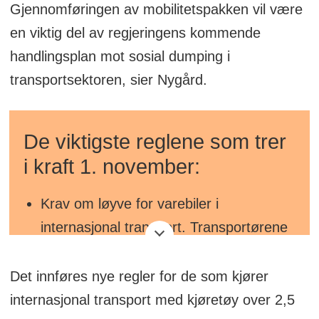
Gjennomføringen av mobilitetspakken vil være
en viktig del av regjeringens kommende
handlingsplan mot sosial dumping i
transportsektoren, sier Nygård.
De viktigste reglene som trer
i kraft 1. november:
Krav om løyve for varebiler i
internasjonal transport. Transportørene
må oppfylle krav til etablering, vandel,
økonomi og fagkompetanse.
Det innføres nye regler for de som kjører
internasjonal transport med kjøretøy over 2,5
Kabotasjereglene vil gjelde for