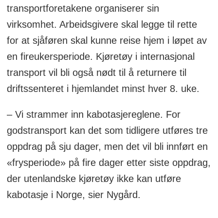
transportforetakene organiserer sin
kjøretøy ikke kan utføre kabotasje i
virksomhet. Arbeidsgivere skal legge til rette
Norge.
for at sjåføren skal kunne reise hjem i løpet av
Viktige regelverksendringer fra 2026:
en fireukersperiode. Kjøretøy i internasjonal
transport vil bli også nødt til å returnere til
Innføring av kjøre- og hviletidsregler ved
driftssenteret i hjemlandet minst hver 8. uke.
internasjonal transport med varebiler
– Vi strammer inn kabotasjereglene. For
med tillatt totalvekt mellom 2,5 og 3,5
godstransport kan det som tidligere utføres tre
tonn.
oppdrag på sju dager, men det vil bli innført en
Innføring av krav om fartsskriver ved
«frysperiode» på fire dager etter siste oppdrag,
internasjonal transport med varebiler
der utenlandske kjøretøy ikke kan utføre
med tillatt totalvekt mellom 2,5 og 3,5
kabotasje i Norge, sier Nygård.
tonn.