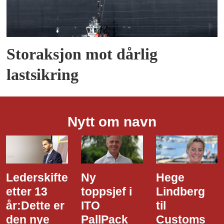
Storaksjon mot dårlig
lastsikring
Nytt om navn
Ny
Hege
Dette er
toppsjef i
Lindberg
den nye
ITO
til
styreledere
PallPack
Customs
i Narvik