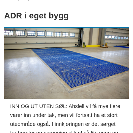
ADR i eget bygg
INN OG UT UTEN SØL: Ahslell vil få mye flere
varer inn under tak, men vil fortsatt ha et stort
uteområde også. I innkjøringen er det sørget
for børster og avrenning slik at så lite vann og