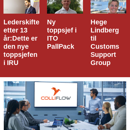
Ny
Hege
Dette er
toppsjef i
Lindberg
den nye
ITO
til
styreledere
PallPack
Customs
i Narvik
Support
Havn
Group