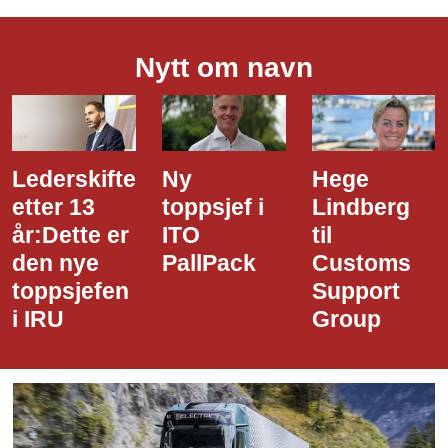
Nytt om navn
Ny
Hege
Dette er
toppsjef i
Lindberg
den nye
ITO
til
styreledere
PallPack
Customs
i Narvik
Support
Havn
Group