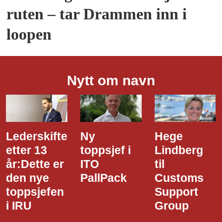
ruten – tar Drammen inn i
loopen
Nytt om navn
Ny
Hege
Dette er
toppsjef i
Lindberg
den nye
ITO
til
styreledere
PallPack
Customs
i Narvik
Support
Havn
Group