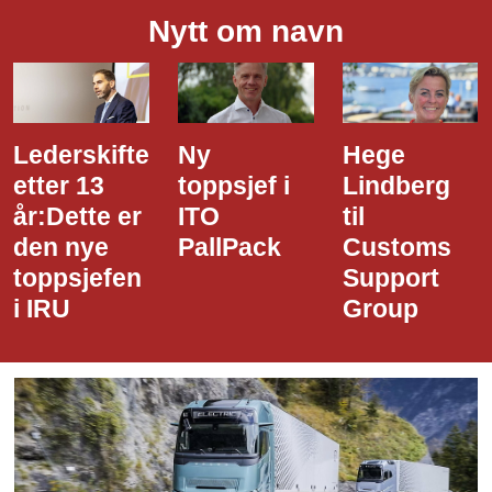
Nytt om navn
Ny
Hege
Dette er
toppsjef i
Lindberg
den nye
ITO
til
styreledere
PallPack
Customs
i Narvik
Support
Havn
Group