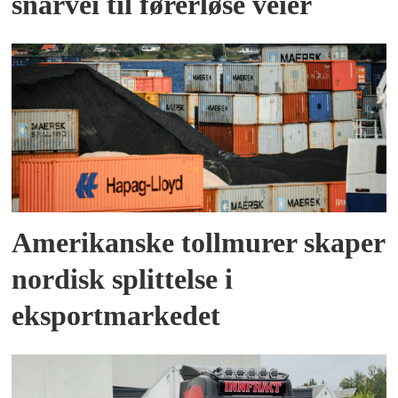
snarvei til førerløse veier
Amerikanske tollmurer skaper
nordisk splittelse i
eksportmarkedet